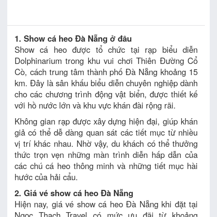
1. Show cá heo Đà Nẵng ở đâu
Show cá heo được tổ chức tại rạp biểu diễn
Dolphinarium trong khu vui chơi Thiên Đường Cổ
Cò, cách trung tâm thành phố Đà Nẵng khoảng 15
km. Đây là sân khấu biểu diễn chuyên nghiệp dành
cho các chương trình động vật biển, được thiết kế
với hồ nước lớn và khu vực khán đài rộng rãi.
Không gian rạp được xây dựng hiện đại, giúp khán
giả có thể dễ dàng quan sát các tiết mục từ nhiều
vị trí khác nhau. Nhờ vậy, du khách có thể thưởng
thức trọn vẹn những màn trình diễn hấp dẫn của
các chú cá heo thông minh và những tiết mục hài
hước của hải cẩu.
2. Giá vé show cá heo Đà Nẵng
Hiện nay, giá vé show cá heo Đà Nẵng khi đặt tại
Ngọc Thạch Travel có mức ưu đãi từ khoảng