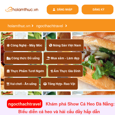
ĐĂNG NHẬP
ĐĂNG KÝ
hoiamthuc.vn
ngocthachtravel
khám phá show cá heo đà nẵng: biểu diễn cá heo và hải
cẩu đầy hấp dẫn
Công Nghệ - Máy Móc
Nông Sản Việt Nam
Công thức Đồ uống
Mua săm - Làm đẹp
Thực Phẩm Tươi Ngơn
Ẩm Thực Gia Đình
Vui chơi - Ăn uống
Tổng Hợp- Rao Vặt
ngocthachtravel
Khám phá Show Cá Heo Đà Nẵng:
Biểu diễn cá heo và hải cẩu đầy hấp dẫn