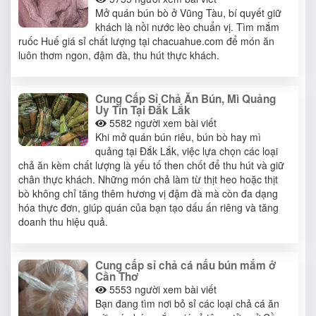
Mở quán bún bò ở Vũng Tàu, bí quyết giữ
khách là nồi nước lèo chuẩn vị. Tìm mắm
ruốc Huế giá sỉ chất lượng tại chacuahue.com để món ăn
luôn thơm ngon, đậm đà, thu hút thực khách.
Cung Cấp Sỉ Chả Ăn Bún, Mì Quảng
Uy Tín Tại Đắk Lắk
5582
người xem bài viết
Khi mở quán bún riêu, bún bò hay mì
quảng tại Đắk Lắk, việc lựa chọn các loại
chả ăn kèm chất lượng là yếu tố then chốt để thu hút và giữ
chân thực khách. Những món chả làm từ thịt heo hoặc thịt
bò không chỉ tăng thêm hương vị đậm đà mà còn đa dạng
hóa thực đơn, giúp quán của bạn tạo dấu ấn riêng và tăng
doanh thu hiệu quả.
Cung cấp sỉ chả cá nấu bún mắm ở
Cần Thơ
5553
người xem bài viết
Bạn đang tìm nơi bỏ sỉ các loại chả cá ăn