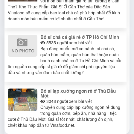
với món bún mắm giá rẻ tận xưởng ở Cần
Thơ? Kho Thực Phẩm Giá Sỉ Ở Cần Thơ của Đặc Sản
Vinafood sẽ cung cấp bạn loại chả cá phù hợp nhất để kinh
doanh món bún mắm có lợi nhuận nhất ở Cần Thơ
Bỏ sỉ chả cá giá rẻ ở TP Hồ Chí Minh
5535
người xem bài viết
Bạn đang muốn mở xe bánh mì chả cá,
quán bún mắm, quán bún thai hoặc quán
banh canh chả cá ở Tp Hồ Chí Minh và cần
tìm nguồn cung cấp sỉ giá rẻ để giảm chi phí nguyên liệu
đầu và nhưng vẫn đam bảo chất lướng?
Bỏ sỉ lạp xưởng ngon rẻ ở Thủ Dầu
Một
3048
người xem bài viết
Chuyên cung cấp lạp xưởng ngon rẻ dùng
trong quán cơm, bếp ăn, nhà hàng - tiệc
cưới ở Thủ Dầu Một. Giá sỉ tốt nhất, chất lượng ổn định,
chiết khấu hấp dẫn từ Vinafood.net.