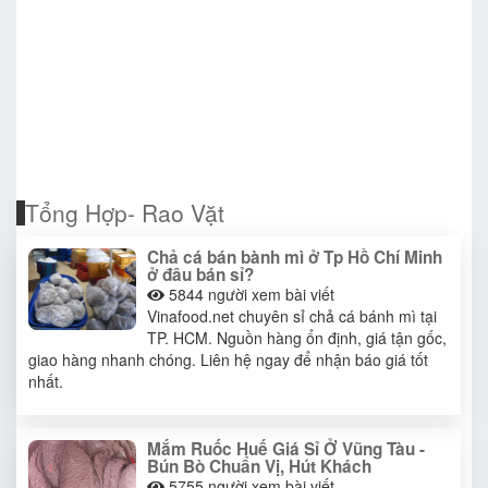
Tổng Hợp- Rao Vặt
Chả cá bán bành mì ở Tp Hồ Chí Minh
ở đâu bán sỉ?
5844
người xem bài viết
Vinafood.net chuyên sỉ chả cá bánh mì tại
TP. HCM. Nguồn hàng ổn định, giá tận gốc,
giao hàng nhanh chóng. Liên hệ ngay để nhận báo giá tốt
nhất.
Mắm Ruốc Huế Giá Sỉ Ở Vũng Tàu -
Bún Bò Chuẩn Vị, Hút Khách
5755
người xem bài viết