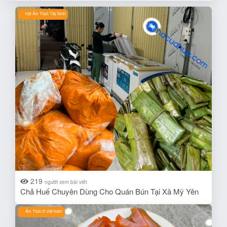
Hội Ẩm Thực Tây Ninh
219
người xem bài viết
Chả Huế Chuyên Dùng Cho Quán Bún Tại Xã Mỹ Yên
Ẩm Thực ở Việt Nam