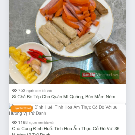
752
người xem bài viết
Sỉ Chả Bò Tép Cho Quán Mì Quảng, Bún Mắm Nêm
ngocthachtravel
1168
người xem bài viết
Chè Cung Đình Huế: Tinh Hoa Ẩm Thực Cố Đô Với 36
Hương Vị Trứ Danh