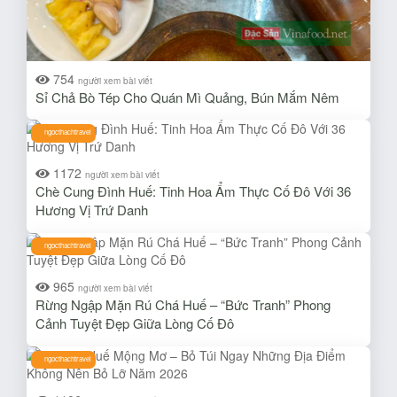
754
người xem bài viết
Sỉ Chả Bò Tép Cho Quán Mì Quảng, Bún Mắm Nêm
ngocthachtravel
1172
người xem bài viết
Chè Cung Đình Huế: Tinh Hoa Ẩm Thực Cố Đô Với 36
Hương Vị Trứ Danh
ngocthachtravel
965
người xem bài viết
Rừng Ngập Mặn Rú Chá Huế – “Bức Tranh” Phong
Cảnh Tuyệt Đẹp Giữa Lòng Cố Đô
ngocthachtravel