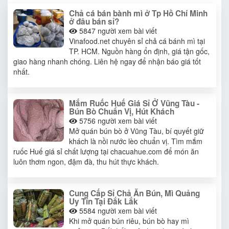
Chả cá bán bành mì ở Tp Hồ Chí Minh
ở đâu bán sỉ?
5847
người xem bài viết
Vinafood.net chuyên sỉ chả cá bánh mì tại
TP. HCM. Nguồn hàng ổn định, giá tận gốc,
giao hàng nhanh chóng. Liên hệ ngay để nhận báo giá tốt
nhất.
Mắm Ruốc Huế Giá Sỉ Ở Vũng Tàu -
Bún Bò Chuẩn Vị, Hút Khách
5756
người xem bài viết
Mở quán bún bò ở Vũng Tàu, bí quyết giữ
khách là nồi nước lèo chuẩn vị. Tìm mắm
ruốc Huế giá sỉ chất lượng tại chacuahue.com để món ăn
luôn thơm ngon, đậm đà, thu hút thực khách.
Cung Cấp Sỉ Chả Ăn Bún, Mì Quảng
Uy Tín Tại Đắk Lắk
5584
người xem bài viết
Khi mở quán bún riêu, bún bò hay mì