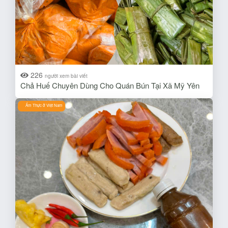
226
người xem bài viết
Chả Huế Chuyên Dùng Cho Quán Bún Tại Xã Mỹ Yên
Ẩm Thực ở Việt Nam