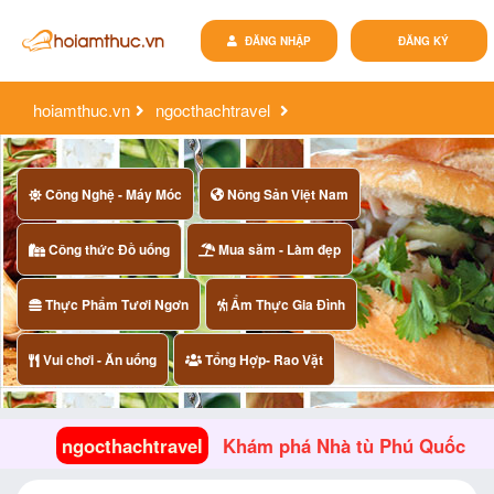
ĐĂNG NHẬP
ĐĂNG KÝ
hoiamthuc.vn
ngocthachtravel
khám phá nhà tù phú quốc
Công Nghệ - Máy Móc
Nông Sản Việt Nam
Công thức Đồ uống
Mua săm - Làm đẹp
Thực Phẩm Tươi Ngơn
Ẩm Thực Gia Đình
Vui chơi - Ăn uống
Tổng Hợp- Rao Vặt
ngocthachtravel
Khám phá Nhà tù Phú Quốc