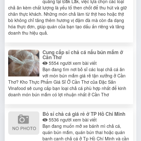
quảng tại Đắk Lắk, việc lựa chọn các loại
chả ăn kèm chất lượng là yếu tố then chốt để thu hút và giữ
chân thực khách. Những món chả làm từ thịt heo hoặc thịt
bò không chỉ tăng thêm hương vị đậm đà mà còn đa dạng
hóa thực đơn, giúp quán của bạn tạo dấu ấn riêng và tăng
doanh thu hiệu quả.
Cung cấp sỉ chả cá nấu bún mắm ở
Cần Thơ
5554
người xem bài viết
Bạn đang tìm nơi bỏ sỉ các loại chả cá ăn
với món bún mắm giá rẻ tận xưởng ở Cần
Thơ? Kho Thực Phẩm Giá Sỉ Ở Cần Thơ của Đặc Sản
Vinafood sẽ cung cấp bạn loại chả cá phù hợp nhất để kinh
doanh món bún mắm có lợi nhuận nhất ở Cần Thơ
Bỏ sỉ chả cá giá rẻ ở TP Hồ Chí Minh
5536
người xem bài viết
Bạn đang muốn mở xe bánh mì chả cá,
quán bún mắm, quán bún thai hoặc quán
banh canh chả cá ở Tp Hồ Chí Minh và cần