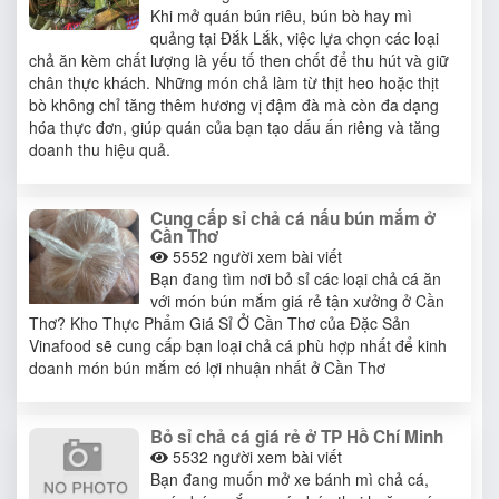
Khi mở quán bún riêu, bún bò hay mì
quảng tại Đắk Lắk, việc lựa chọn các loại
chả ăn kèm chất lượng là yếu tố then chốt để thu hút và giữ
chân thực khách. Những món chả làm từ thịt heo hoặc thịt
bò không chỉ tăng thêm hương vị đậm đà mà còn đa dạng
hóa thực đơn, giúp quán của bạn tạo dấu ấn riêng và tăng
doanh thu hiệu quả.
Cung cấp sỉ chả cá nấu bún mắm ở
Cần Thơ
5552
người xem bài viết
Bạn đang tìm nơi bỏ sỉ các loại chả cá ăn
với món bún mắm giá rẻ tận xưởng ở Cần
Thơ? Kho Thực Phẩm Giá Sỉ Ở Cần Thơ của Đặc Sản
Vinafood sẽ cung cấp bạn loại chả cá phù hợp nhất để kinh
doanh món bún mắm có lợi nhuận nhất ở Cần Thơ
Bỏ sỉ chả cá giá rẻ ở TP Hồ Chí Minh
5532
người xem bài viết
Bạn đang muốn mở xe bánh mì chả cá,