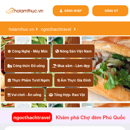
ĐĂNG NHẬP
ĐĂNG KÝ
hoiamthuc.vn
ngocthachtravel
khám phá chợ đêm phú quốc
Công Nghệ - Máy Móc
Nông Sản Việt Nam
Công thức Đồ uống
Mua săm - Làm đẹp
Thực Phẩm Tươi Ngơn
Ẩm Thực Gia Đình
Vui chơi - Ăn uống
Tổng Hợp- Rao Vặt
ngocthachtravel
Khám phá Chợ đêm Phú Quốc