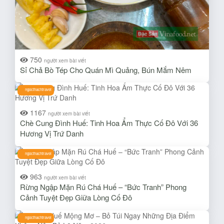
750
người xem bài viết
Sỉ Chả Bò Tép Cho Quán Mì Quảng, Bún Mắm Nêm
ngocthachtravel
1167
người xem bài viết
Chè Cung Đình Huế: Tinh Hoa Ẩm Thực Cố Đô Với 36
Hương Vị Trứ Danh
ngocthachtravel
963
người xem bài viết
Rừng Ngập Mặn Rú Chá Huế – “Bức Tranh” Phong
Cảnh Tuyệt Đẹp Giữa Lòng Cố Đô
ngocthachtravel