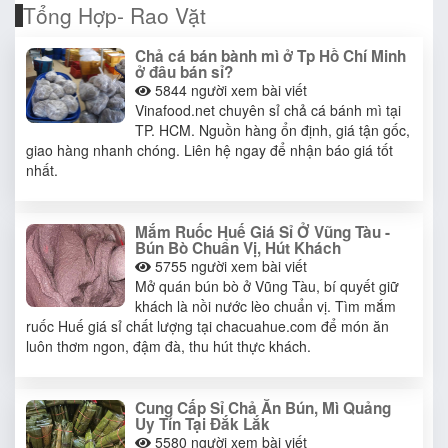
Tổng Hợp- Rao Vặt
Chả cá bán bành mì ở Tp Hồ Chí Minh
ở đâu bán sỉ?
5844
người xem bài viết
Vinafood.net chuyên sỉ chả cá bánh mì tại
TP. HCM. Nguồn hàng ổn định, giá tận gốc,
giao hàng nhanh chóng. Liên hệ ngay để nhận báo giá tốt
nhất.
Mắm Ruốc Huế Giá Sỉ Ở Vũng Tàu -
Bún Bò Chuẩn Vị, Hút Khách
5755
người xem bài viết
Mở quán bún bò ở Vũng Tàu, bí quyết giữ
khách là nồi nước lèo chuẩn vị. Tìm mắm
ruốc Huế giá sỉ chất lượng tại chacuahue.com để món ăn
luôn thơm ngon, đậm đà, thu hút thực khách.
Cung Cấp Sỉ Chả Ăn Bún, Mì Quảng
Uy Tín Tại Đắk Lắk
5580
người xem bài viết