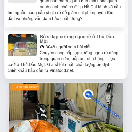
quán bún mắm, quán bún thai hoặc quán
banh canh chả cá ở Tp Hồ Chí Minh và cần
tìm nguồn cung cấp sỉ giá rẻ để giảm chi phí nguyên liệu
đầu và nhưng vẫn đam bảo chất lướng?
Bỏ sỉ lạp xưởng ngon rẻ ở Thủ Dầu
Một
3048
người xem bài viết
Chuyên cung cấp lạp xưởng ngon rẻ dùng
trong quán cơm, bếp ăn, nhà hàng - tiệc
cưới ở Thủ Dầu Một. Giá sỉ tốt nhất, chất lượng ổn định,
chiết khấu hấp dẫn từ Vinafood.net.
Hội Ẩm Thực Tây Ninh