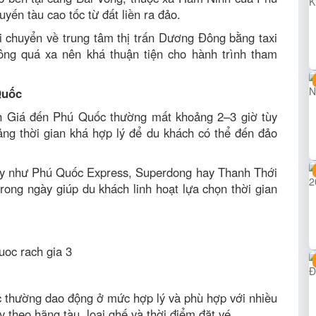
yến tàu cao tốc từ đất liền ra đảo.
i chuyển về trung tâm thị trấn Dương Đông bằng taxi
ông quá xa nên khá thuận tiện cho hành trình tham
Quốc
ch Giá đến Phú Quốc thường mất khoảng 2–3 giờ tùy
hoảng thời gian khá hợp lý để du khách có thể đến đảo
này như Phú Quốc Express, Superdong hay Thanh Thới
rong ngày giúp du khách linh hoạt lựa chọn thời gian
c thường dao động ở mức hợp lý và phù hợp với nhiều
y theo hãng tàu, loại ghế và thời điểm đặt vé.