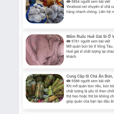
5854
người xem bài viết
Vinafood.net chuyên sỉ chả c
hàng nhanh chóng. Liên hệ ng
Mắm Ruốc Huế Giá Sỉ Ở V
5761
người xem bài viết
Mở quán bún bò ở Vũng Tàu, b
Huế giá sỉ chất lượng tại ch
khách.
Cung Cấp Sỉ Chả Ăn Bún, 
5588
người xem bài viết
Khi mở quán bún riêu, bún bò
chất lượng là yếu tố then ch
thịt heo hoặc thịt bò không 
giúp quán của bạn tạo dấu ấn