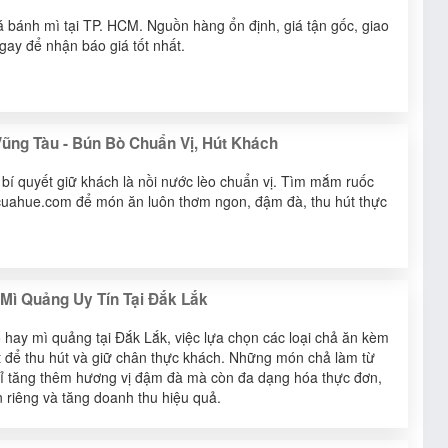
á bánh mì tại TP. HCM. Nguồn hàng ổn định, giá tận gốc, giao
ay để nhận báo giá tốt nhất.
ũng Tàu - Bún Bò Chuẩn Vị, Hút Khách
í quyết giữ khách là nồi nước lèo chuẩn vị. Tìm mắm ruốc
acuahue.com để món ăn luôn thơm ngon, đậm đà, thu hút thực
Mì Quảng Uy Tín Tại Đắk Lắk
 hay mì quảng tại Đắk Lắk, việc lựa chọn các loại chả ăn kèm
ốt để thu hút và giữ chân thực khách. Những món chả làm từ
chỉ tăng thêm hương vị đậm đà mà còn đa dạng hóa thực đơn,
 riêng và tăng doanh thu hiệu quả.