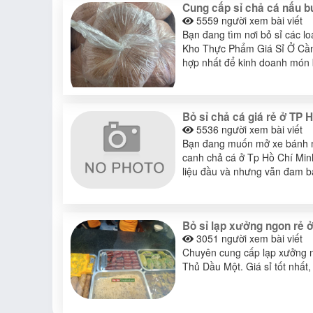
Cung cấp sỉ chả cá nấu 
5559
người xem bài viết
Bạn đang tìm nơi bỏ sỉ các l
Kho Thực Phẩm Giá Sỉ Ở Cần 
hợp nhất để kinh doanh món
Bỏ sỉ chả cá giá rẻ ở TP 
5536
người xem bài viết
Bạn đang muốn mở xe bánh m
canh chả cá ở Tp Hồ Chí Minh
liệu đầu và nhưng vẫn đam b
Bỏ sỉ lạp xưởng ngon rẻ 
3051
người xem bài viết
Chuyên cung cấp lạp xưởng n
Thủ Dầu Một. Giá sỉ tốt nhất,