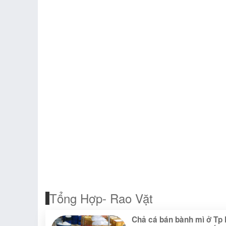
Tổng Hợp- Rao Vặt
Chả cá bán bành mì ở Tp 