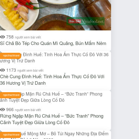
758
người xem bài viết
Sỉ Chả Bò Tép Cho Quán Mì Quảng, Bún Mắm Nêm
ngocthachtravel
1173
người xem bài viết
Chè Cung Đình Huế: Tinh Hoa Ẩm Thực Cố Đô Với
36 Hương Vị Trứ Danh
ngocthachtravel
966
người xem bài viết
Rừng Ngập Mặn Rú Chá Huế – “Bức Tranh” Phong
Cảnh Tuyệt Đẹp Giữa Lòng Cố Đô
ngocthachtravel