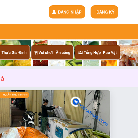
ĐĂNG NHẬP
ĐĂNG KÝ
Thực Gia Đình
Vui chơi - Ăn uống
Tổng Hợp- Rao Vặt
iá
Hội Ẩm Thực Tây Ninh