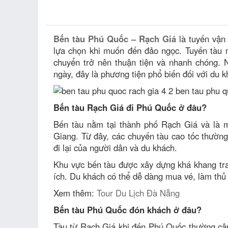
Bến tàu Phú Quốc – Rạch Giá
là tuyến vận
lựa chọn khi muốn đến đảo ngọc. Tuyến tàu nà
chuyển trở nên thuận tiện và nhanh chóng. N
ngày, đây là phương tiện phổ biến đối với du k
Bến tàu Rạch Giá đi Phú Quốc ở đâu?
Bến tàu nằm tại thành phố Rạch Giá và là m
Giang. Từ đây, các chuyến tàu cao tốc thườn
đi lại của người dân và du khách.
Khu vực bến tàu được xây dựng khá khang tra
ích. Du khách có thể dễ dàng mua vé, làm thủ t
Xem thêm:
Tour Du Lịch Đà Nẵng
Bến tàu Phú Quốc đón khách ở đâu?
Tàu từ Rạch Giá khi đến Phú Quốc thường cậ