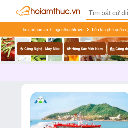
hoiamthuc.vn
ngocthachtravel
bến tàu phú quốc r
Công Nghệ - Máy Móc
Nông Sản Việt Nam
Công th