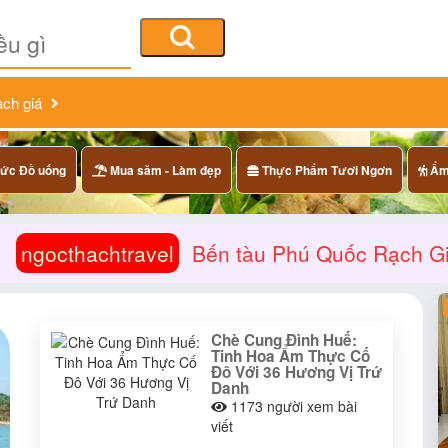
ạch giá
ức Đồ uống
Mua săm - Làm đẹp
Thực Phẩm Tươi Ngơn
Ẩm 
ngocthachtravel
Bến tàu Phú Quốc Rạch G
Chè Cung Đình Huế:
Tinh Hoa Ẩm Thực Cố
Đô Với 36 Hương Vị Trứ
Danh
1173
người xem bài
viết