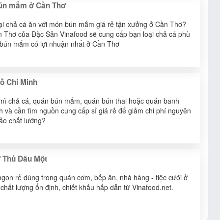
bún mắm ở Cần Thơ
oại chả cá ăn với món bún mắm giá rẻ tận xưởng ở Cần Thơ?
Thơ của Đặc Sản Vinafood sẽ cung cấp bạn loại chả cá phù
 bún mắm có lợi nhuận nhất ở Cần Thơ
Hồ Chí Minh
ì chả cá, quán bún mắm, quán bún thai hoặc quán banh
 và cần tìm nguồn cung cấp sỉ giá rẻ để giảm chi phí nguyên
ảo chất lướng?
ở Thủ Dầu Một
gon rẻ dùng trong quán cơm, bếp ăn, nhà hàng - tiệc cưới ở
 chất lượng ổn định, chiết khấu hấp dẫn từ Vinafood.net.