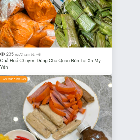
235
người xem bài viết
Chả Huế Chuyên Dùng Cho Quán Bún Tại Xã Mỹ
Yên
Ẩm Thực ở Việt Nam