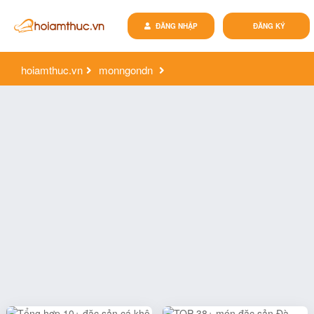
ĐĂNG NHẬP
ĐĂNG KÝ
hoiamthuc.vn
monngondn