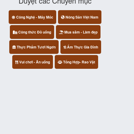
Duyệt các Chuyên mục
Công Nghệ - Máy Móc
Nông Sản Việt Nam
Công thức Đồ uống
Mua săm - Làm đẹp
Thực Phẩm Tươi Ngơn
Ẩm Thực Gia Đình
Vui chơi - Ăn uống
Tổng Hợp- Rao Vặt