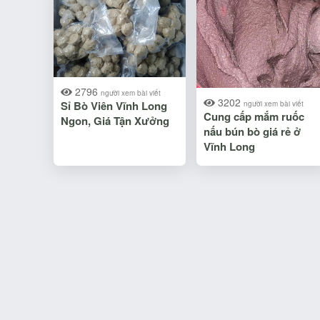
2796
người xem bài viết
3202
Sỉ Bò Viên Vĩnh Long
người xem bài viết
Cung cấp mắm ruốc
Ngon, Giá Tận Xưởng
nấu bún bò giá rẻ ở
Vĩnh Long