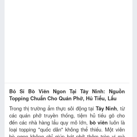
Bỏ Sỉ Bò Viên Ngon Tại Tây Ninh: Nguồn
Topping Chuẩn Cho Quán Phở, Hủ Tiếu, Lẩu
Trong thị trường ẩm thực sôi động tại
Tây Ninh
, từ
các quán phở truyền thống, tiệm hủ tiếu gõ cho
đến các nhà hàng lẩu quy mô lớn,
bò viên
luôn là
loại topping "quốc dân" không thể thiếu. Một viên
bò ngon không chỉ giúp bát phở thêm tròn vị mà