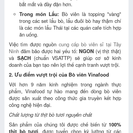
bắt mắt và đầy đặn hơn.
Trong món Lẩu:
Bò viên là topping "vàng"
trong các set lẩu bò, lẩu đuôi bò hay thậm chí
là các món lẩu Thái tại các quán cafe tích hợp
ăn uống.
Việc tìm được nguồn
cung cấp bò viên sỉ tại Tây
Ninh
đảm bảo được hai yếu tố:
NGON
(vị thịt thật)
và
SẠCH
(chuẩn VSATTP) sẽ giúp cơ sở kinh
doanh của bạn tạo nên lợi thế cạnh tranh vượt trội.
2. Ưu điểm vượt trội của Bò viên Vinafood
Với hơn 9 năm kinh nghiệm trong ngành thực
phẩm, Vinafood tự hào mang đến dòng bò viên
được sản xuất theo công thức gia truyền kết hợp
công nghệ hiện đại.
Chất lượng từ thịt bò tươi nguyên chất
Sản phẩm của chúng tôi được chế biến từ
100%
thịt bò tươi
, được tuyển chọn kỹ lưỡng từ các