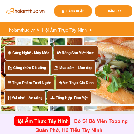
ĐĂNG NHẬP
ĐĂNG KÝ
hoiamthuc.vn
Hội Ẩm Thực Tây Ninh
bỏ sỉ bò viên topping quán phở, hủ tiếu tây ninh
Công Nghệ - Máy Móc
Nông Sản Việt Nam
Công thức Đồ uống
Mua săm - Làm đẹp
Thực Phẩm Tươi Ngơn
Ẩm Thực Gia Đình
Vui chơi - Ăn uống
Tổng Hợp- Rao Vặt
Hội Ẩm Thực Tây Ninh
Bỏ Sỉ Bò Viên Topping
Quán Phở, Hủ Tiếu Tây Ninh