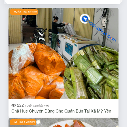
Hội Ẩm Thực Tây Ninh
222
người xem bài viết
Chả Huế Chuyên Dùng Cho Quán Bún Tại Xã Mỹ Yên
Ẩm Thực ở Việt Nam