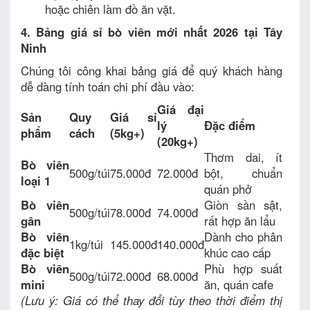
hoặc chiên làm đồ ăn vặt.
4. Bảng giá sỉ bò viên mới nhất 2026 tại Tây
Ninh
Chúng tôi công khai bảng giá để quý khách hàng
dễ dàng tính toán chi phí đầu vào:
Giá đại
Sản
Quy
Giá sỉ
lý
Đặc điểm
phẩm
cách
(5kg+)
(20kg+)
Thơm dai, ít
Bò viên
500g/túi
75.000đ
72.000đ
bột, chuẩn
loại 1
quán phở
Bò viên
Giòn sần sật,
500g/túi
78.000đ
74.000đ
gân
rất hợp ăn lẩu
Bò viên
Dành cho phân
1kg/túi
145.000đ
140.000đ
đặc biệt
khúc cao cấp
Bò viên
Phù hợp suất
500g/túi
72.000đ
68.000đ
mini
ăn, quán cafe
(Lưu ý: Giá có thể thay đổi tùy theo thời điểm thị