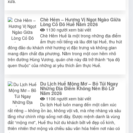
xưa.
Chè Hẻm – Hương Vị Ngọt Ngào Giữa
Lòng Cố Đô Huế Năm 2026
1130
người xem bài viết
Chè Hẻm Huế là một trong những địa điểm
ẩm thực nổi tiếng và lâu đời tại Huế, thu hút
đông đảo du khách nhờ hương vị đặc trưng và không gian
mang đậm chất địa phương. Nằm trong một con hẻm nhỏ
trên đường Hùng Vương, quán chè này đã trở thành “tọa độ
quen thuộc” của những ai yêu thích ẩm thực Huế.
Du Lịch Huế Mộng Mơ – Bỏ Túi Ngay
Những Địa Điểm Không Nên Bỏ Lỡ
Năm 2026
1106
người xem bài viết
Du lịch Huế luôn mang đến một cảm xúc
rất riêng – không ồn ào, không vội vã, mà nhẹ nhàng và sâu
lắng như chính nhịp sống nơi đây. Được mệnh danh là vùng
đất “mộng mơ”, Huế thu hút du khách bởi vẻ đẹp cổ kính,
thiên nhiên thơ mộng và chiều sâu văn hóa hiếm nơi nào có