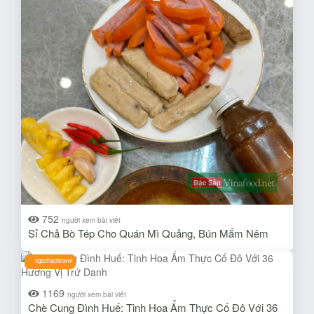
752
người xem bài viết
Sỉ Chả Bò Tép Cho Quán Mì Quảng, Bún Mắm Nêm
ngocthachtravel
1169
người xem bài viết
Chè Cung Đình Huế: Tinh Hoa Ẩm Thực Cố Đô Với 36