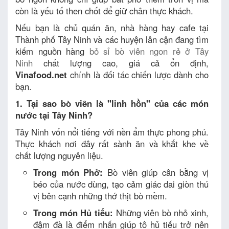
còn là yếu tố then chốt để giữ chân thực khách.
Nếu bạn là chủ quán ăn, nhà hàng hay cafe tại
Thành phố Tây Ninh và các huyện lân cận đang tìm
kiếm nguồn hàng
bỏ sỉ bò viên ngon rẻ ở Tây
Ninh
chất lượng cao, giá cả ổn định,
Vinafood.net
chính là đối tác chiến lược dành cho
bạn.
1. Tại sao bò viên là "linh hồn" của các món
nước tại Tây Ninh?
Tây Ninh vốn nổi tiếng với nền ẩm thực phong phú.
Thực khách nơi đây rất sành ăn và khắt khe về
chất lượng nguyên liệu.
Trong món Phở:
Bò viên giúp cân bằng vị
béo của nước dùng, tạo cảm giác dai giòn thú
vị bên cạnh những thớ thịt bò mềm.
Trong món Hủ tiếu:
Những viên bò nhỏ xinh,
đậm đà là điểm nhấn giúp tô hủ tiếu trở nên