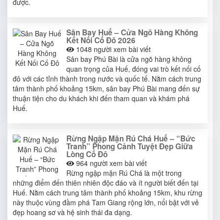
được.
Sân Bay Huế – Cửa Ngõ Hàng Không
Kết Nối Cố Đô 2026
1048
người xem bài viết
Sân bay Phú Bài là cửa ngõ hàng không
quan trọng của Huế, đóng vai trò kết nối cố
đô với các tỉnh thành trong nước và quốc tế. Nằm cách trung
tâm thành phố khoảng 15km, sân bay Phú Bài mang đến sự
thuận tiện cho du khách khi đến tham quan và khám phá
Huế.
Rừng Ngập Mặn Rú Chá Huế – “Bức
Tranh” Phong Cảnh Tuyệt Đẹp Giữa
Lòng Cố Đô
964
người xem bài viết
Rừng ngập mặn Rú Chá là một trong
những điểm đến thiên nhiên độc đáo và ít người biết đến tại
Huế. Nằm cách trung tâm thành phố khoảng 15km, khu rừng
này thuộc vùng đầm phá Tam Giang rộng lớn, nổi bật với vẻ
đẹp hoang sơ và hệ sinh thái đa dạng.