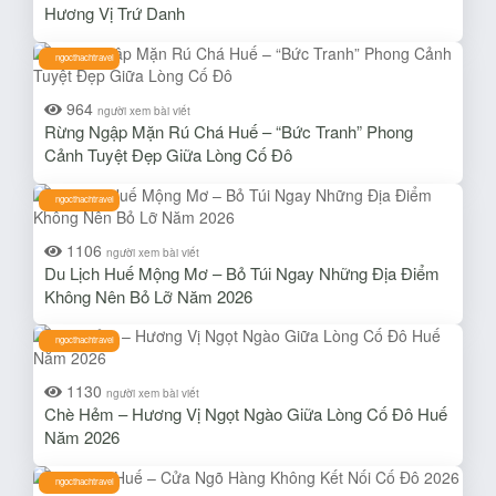
Hương Vị Trứ Danh
ngocthachtravel
964
người xem bài viết
Rừng Ngập Mặn Rú Chá Huế – “Bức Tranh” Phong
Cảnh Tuyệt Đẹp Giữa Lòng Cố Đô
ngocthachtravel
1106
người xem bài viết
Du Lịch Huế Mộng Mơ – Bỏ Túi Ngay Những Địa Điểm
Không Nên Bỏ Lỡ Năm 2026
ngocthachtravel
1130
người xem bài viết
Chè Hẻm – Hương Vị Ngọt Ngào Giữa Lòng Cố Đô Huế
Năm 2026
ngocthachtravel