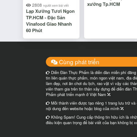
xưởng Tp.HCM
2808
người xem bài viết
Lạp Xưởng Tươi Ngon
TP.HCM - Đặc Sản
Vinafood Giao Nhanh
60 Phút
Cùng phát triển
Diễn Đàn Thực Phẩm là diễn đàn miễn phí đăng
tin liên quán thực phẩm, món ngon việt nam, địa đ
làm đẹp, nơi ăn chơi du lịch, rao vặt vì vậy các thà
viên tham gia trên tin thần xây dựng để diễn đàn T
Phẩm phát triển mạnh ở Việt Nam
Mỗi thành viên được tạo riêng 1 trang lưu trữ và
nội dung đến website hoặc blog của mình
Không Spam! Cung cấp thông tin hữu ích là nhữ
điều kiện quan trọng để bài viết của bạn không bị 