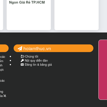
Ngon Giá Rẻ TP.HCM
hoiamthuc.vn
 các
Chúng tôi
Nội quy diễn đàn
iểm
Đăng tin & bảng giá
nh
hực
 các
ng
xóa