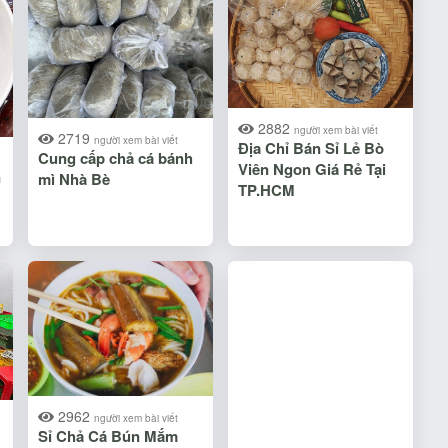
2882
người xem bài viết
2719
người xem bài viết
Địa Chỉ Bán Sỉ Lẻ Bò
Cung cấp chả cá bánh
Viên Ngon Giá Rẻ Tại
n
mì Nhà Bè
TP.HCM
2962
người xem bài viết
Sỉ Chả Cá Bún Mắm