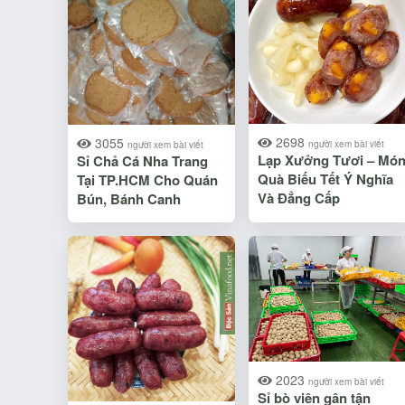
2698
3055
người xem bài viết
người xem bài viết
Lạp Xưởng Tươi – Mó
Sỉ Chả Cá Nha Trang
Quà Biếu Tết Ý Nghĩa
Tại TP.HCM Cho Quán
Và Đẳng Cấp
Bún, Bánh Canh
2023
người xem bài viết
Sỉ bò viên gân tận