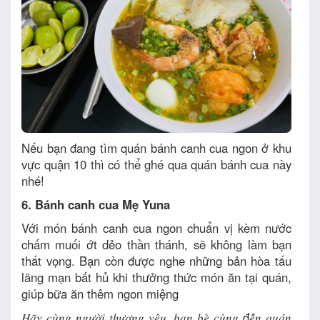
Nếu bạn đang tìm quán bánh canh cua ngon ở khu
vực quận 10 thì có thể ghé qua quán bánh cua này
nhé!
6. Bánh canh cua Mẹ Yuna
Với món bánh canh cua ngon chuẩn vị kèm nước
chấm muối ớt dẻo thần thánh, sẽ không làm bạn
thất vọng. Bạn còn được nghe những bản hòa tấu
lãng mạn bất hủ khi thưởng thức món ăn tại quán,
giúp bữa ăn thêm ngon miệng
𝐻𝑎̃𝑦 𝑐𝑢̀𝑛𝑔 𝑛𝑔𝑢̛𝑜̛̀𝑖 𝑡ℎ𝑢̛𝑜̛𝑛𝑔 𝑦𝑒̂𝑢, 𝑏𝑎̣𝑛 𝑏𝑒̀ 𝑐𝑢̀𝑛𝑔 đ𝑒̂́𝑛 𝑞𝑢𝑎́𝑛