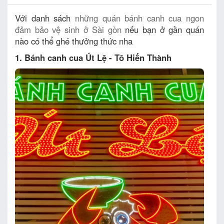
Với danh sách
những quán bánh canh cua ngon
đảm bảo vệ sinh ở Sài gòn
nếu bạn ở gần quán
nào có thể ghé thưởng thức nha
1. Bánh canh cua Út Lệ - Tô Hiến Thành