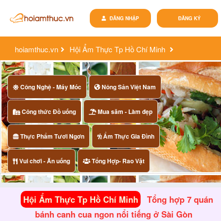
ĐĂNG NHẬP
ĐĂNG KÝ
hoiamthuc.vn
Hội Ẩm Thực Tp Hồ Chí Minh
tổng hợp 7 quán bánh canh cua ngon nổi tiếng ở sài gòn
Công Nghệ - Máy Móc
Nông Sản Việt Nam
Công thức Đồ uống
Mua săm - Làm đẹp
Thực Phẩm Tươi Ngơn
Ẩm Thực Gia Đình
Vui chơi - Ăn uống
Tổng Hợp- Rao Vặt
Hội Ẩm Thực Tp Hồ Chí Minh
Tổng hợp 7 quán
bánh canh cua ngon nổi tiếng ở Sài Gòn