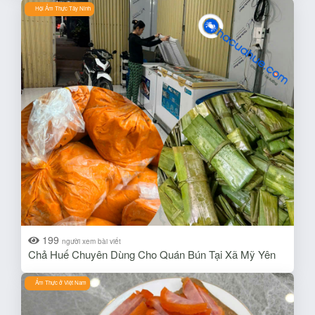
Hội Ẩm Thực Tây Ninh
199
người xem bài viết
Chả Huế Chuyên Dùng Cho Quán Bún Tại Xã Mỹ Yên
Ẩm Thực ở Việt Nam