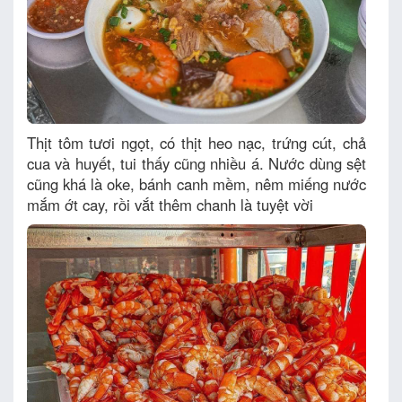
Thịt tôm tươi ngọt, có thịt heo nạc, trứng cút, chả
cua và huyết, tui thấy cũng nhiều á. Nước dùng sệt
cũng khá là oke, bánh canh mềm, nêm miếng nước
mắm ớt cay, rồi vắt thêm chanh là tuyệt vời