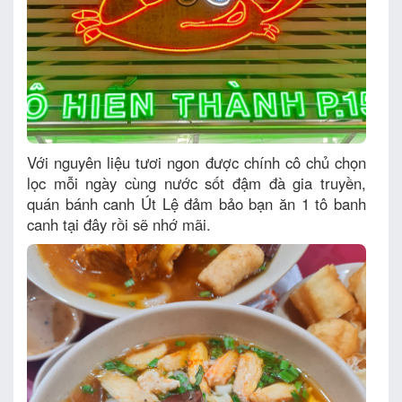
Với nguyên liệu tươi ngon được chính cô chủ chọn
lọc mỗi ngày cùng nước sốt đậm đà gia truyền,
quán bánh canh Út Lệ đảm bảo bạn ăn 1 tô banh
canh tại đây rồi sẽ nhớ mãi.