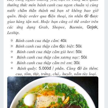
𝑡ℎ𝑢̛𝑜̛̉𝑛𝑔 𝑡ℎ𝑢̛́𝑐 𝑚𝑜́𝑛 𝑏𝑎́𝑛ℎ 𝑐𝑎𝑛ℎ 𝑐𝑢𝑎 𝑛𝑔𝑜𝑛 𝑐ℎ𝑢𝑎̂̉𝑛 𝑣𝑖̣ 𝑐𝑢̀𝑛𝑔
𝑛𝑢̛𝑜̛́𝑐 𝑐ℎ𝑎̂́𝑚 𝑡ℎ𝑎̂̀𝑛 𝑡ℎ𝑎́𝑛ℎ 𝑚𝑎̀ 𝑏𝑎̣𝑛 𝑠𝑒̃ 𝑘ℎ𝑜̂𝑛𝑔 𝑏𝑎𝑜 𝑔𝑖𝑜̛̀
𝑞𝑢𝑒̂𝑛. 𝐻𝑜𝑎̣̆𝑐 𝑜𝑟𝑑𝑒𝑟 𝑞𝑢𝑎 đ𝑖𝑒̣̂𝑛 𝑡ℎ𝑜𝑎̣𝑖, 𝑡𝑖𝑛 𝑛ℎ𝑎̆́𝑛 đ𝑒̂̉ đ𝑢̛𝑜̛̣𝑐
𝑔𝑖𝑎𝑜 ℎ𝑎̀𝑛𝑔 𝑡𝑎̣̂𝑛 𝑛𝑜̛𝑖. 𝐻𝑜𝑎̣̆𝑐 𝑏𝑎̣𝑛 𝑐𝑢̃𝑛𝑔 𝑐𝑜́ 𝑡ℎ𝑒̂̉ 𝑜𝑟𝑑𝑒𝑟 𝑡𝑟𝑒̂𝑛
𝑐𝑎́𝑐 𝑢̛́𝑛𝑔 𝑑𝑢̣𝑛𝑔 𝐺𝑟𝑎𝑏, 𝑆ℎ𝑜𝑝𝑒𝑒, 𝐵𝑎𝑒𝑚𝑖𝑛, Gojek,
𝐿𝑜𝑠ℎ𝑖𝑝.
𝐵𝑎́𝑛ℎ 𝑐𝑎𝑛ℎ 𝑐𝑢𝑎 𝑡ℎ𝑎̣̂𝑝 𝑐𝑎̂̉𝑚: 40𝑘
𝐵𝑎́𝑛ℎ 𝑐𝑎𝑛ℎ 𝑐𝑢𝑎 𝑡ℎ𝑎̣̂𝑝 𝑐𝑎̂̉𝑚 đ𝑎̣̆𝑐 𝑏𝑖𝑒̣̂𝑡: 50𝑘
𝐵𝑎́𝑛ℎ 𝑐𝑎𝑛ℎ 𝑐𝑢𝑎 𝑡ℎ𝑎̣̂𝑝 𝑐𝑎̂̉𝑚 𝑔𝑖𝑜̀ ℎ𝑒𝑜: 50𝑘
𝐵𝑎́𝑛ℎ 𝑐𝑎𝑛ℎ 𝑐𝑢𝑎 𝑡ℎ𝑎̣̂𝑝 𝑐𝑎̂̉𝑚 𝑥𝑢̛𝑜̛𝑛𝑔 𝑛𝑎̣𝑐: 50𝑘
𝐵𝑎́𝑛ℎ 𝑐𝑎𝑛ℎ 𝑐𝑢𝑎 𝑡ℎ𝑎̣̂𝑝 𝑐𝑎̂̉𝑚 𝑡𝑟𝑒̉ 𝑒𝑚: 30𝑘
𝐵𝑎́𝑛ℎ 𝑞𝑢𝑎̂̉𝑦: 5.000đ / 𝑝ℎ𝑎̂̀𝑛. 𝐶𝑢̀𝑛𝑔 đ𝑜̂̀ 𝑎̆𝑛 𝑡ℎ𝑒̂𝑚:
𝑐𝑢𝑎, 𝑡𝑜̂𝑚, 𝑡ℎ𝑖̣𝑡, 𝑡𝑟𝑢̛́𝑛𝑔, 𝑐ℎ𝑎̉,. ℎ𝑢𝑦𝑒̂́𝑡, 𝑛𝑎̂́𝑚 𝑡𝑢̀𝑦 𝑙𝑜𝑎̣𝑖.