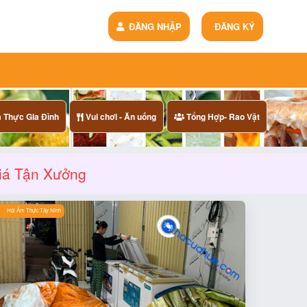
ĐĂNG NHẬP
ĐĂNG KÝ
Thực Gia Đình
Vui chơi - Ăn uống
Tổng Hợp- Rao Vặt
Giá Tận Xưởng
Hội Ẩm Thực Tây Ninh