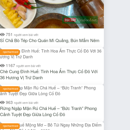
751
người xem bài viết
Sỉ Chả Bò Tép Cho Quán Mì Quảng, Bún Mắm Nêm
ngocthachtravel
1167
người xem bài viết
Chè Cung Đình Huế: Tinh Hoa Ẩm Thực Cố Đô Với
36 Hương Vị Trứ Danh
ngocthachtravel
963
người xem bài viết
Rừng Ngập Mặn Rú Chá Huế – “Bức Tranh” Phong
Cảnh Tuyệt Đẹp Giữa Lòng Cố Đô
ngocthachtravel