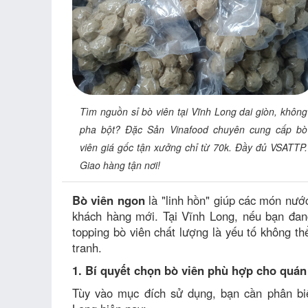
Tìm nguồn sỉ bò viên tại Vĩnh Long dai giòn, không
pha bột? Đặc Sản Vinafood chuyên cung cấp bò
viên giá gốc tận xưởng chỉ từ 70k. Đầy đủ VSATTP.
Giao hàng tận nơi!
Bò viên ngon
là "linh hồn" giúp các món nướ
khách hàng mới. Tại Vĩnh Long, nếu bạn đang
topping bò viên chất lượng là yếu tố không t
tranh.
1. Bí quyết chọn bò viên phù hợp cho quán
Tùy vào mục đích sử dụng, bạn cần phân biệ