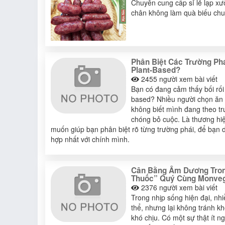
Chuyên cung cấp sỉ lẻ lạp xư
chân không làm quà biếu chu
Phân Biệt Các Trường Ph
Plant-Based?
2455
người xem bài viết
Bạn có đang cảm thấy bối rối
based? Nhiều người chọn ăn 
không biết mình đang theo t
chóng bỏ cuộc. Là thương hi
muốn giúp bạn phân biệt rõ từng trường phái, để bạn 
hợp nhất với chính mình.
Cân Bằng Âm Dương Tron
Thuốc” Quý Cùng Monve
2376
người xem bài viết
Trong nhịp sống hiện đại, n
thể, nhưng lại không tránh k
khó chịu. Có một sự thật ít 