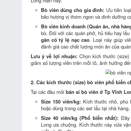
Long hiện nay:
Bò viên dùng cho gia đình:
Ưu tiên loạ
bảo hương vị thơm ngon và dinh dưỡng ca
Bò viên kinh doanh (Quán ăn, nhà hàn
bò. Đối với các quán phở, hủ tiếu hay lẩu
gân có tỷ lệ nạc cao
. Loại này giúp vi
đánh giá cao chất lượng món ăn của quán
Lưu ý về lợi nhuận:
Chọn kích thước (size) 
giảm số lượng viên trên mỗi tô, ảnh hưởng đến
2. Các kích thước (size) bò viên phổ biến 
Tại các đầu mối
bán sỉ bò viên ở Tp Vĩnh Lo
Size 150 viên/kg:
Kích thước nhỏ, phù 
hoặc dùng trong các set lẩu tại nhà hàng,
Size 40 viên/kg (Phổ biến nhất):
Đây 
Long ưa chuộng. Kích thước này vừa vặn, 