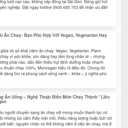
ởng tươi nạc cao, không cấp đông tại Sài Gòn. Đóng gói hút
yên nghiệp. Đặt ngay hotline 0935 655 753 để nhận ưu đãi!
ái Ăn Chay: Bạn Phù Hợp Với Vegan, Vegetarian Hay
 giữa vô số khái niệm ăn chay: Vegan, Vegetarian, Plant-
chay vì sức khỏe, vóc dáng hay tấm lòng nhân ái – nhưng
rường phái nào, dẫn đến thiếu hụt dinh dưỡng hoặc nhanh
ệu thuần chay 100%, Monvegan hiểu rõ điều đó. Chúng tôi
dễ dàng tìm ra phong cách sống xanh – khỏe – ý nghĩa phù
g Ăn Uống – Nghệ Thuật Biến Món Chay Thành “Liều
gan
hiều người chuyển sang ăn chay với mong muốn thanh lọc cơ
hỏi những lúc cảm thấy mệt mỏi, thiếu năng lượng hoặc bứt rứt
người biết: nguyên nhân có thể không nằm ở việc ăn chay, mà ở