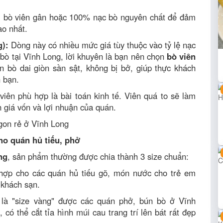
i bò viên gân hoặc 100% nạc bò nguyên chất để đảm
o nhất.
g):
Dòng này có nhiều mức giá tùy thuộc vào tỷ lệ nạc
 bò tại Vĩnh Long, lời khuyên là bạn nên chọn
bò viên
ên bò dai giòn sần sật, không bị bở, giúp thực khách
 bạn.
viên phù hợp là bài toán kinh tế. Viên quá to sẽ làm
 giá vốn và lợi nhuận của quán.
cho quán hủ tiếu, phở
ng
, sản phẩm thường được chia thành 3 size chuẩn:
hợp cho các quán hủ tiếu gõ, món nước cho trẻ em
 khách sạn.
là "size vàng" được các quán phở, bún bò ở Vĩnh
có thể cắt tỉa hình múi cau trang trí lên bát rất đẹp