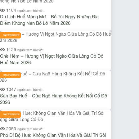
1104
người xem bài viết
Du Lịch Huế Mộng Mơ – Bỏ Túi Ngay Những Địa
Điểm Không Nên Bỏ Lỡ Năm 2026
ngocthachtravel
1129
người xem bài viết
Chè Hẻm – Hương Vị Ngọt Ngào Giữa Lòng Cố Đô
Huế Năm 2026
ngocthachtravel
1047
người xem bài viết
Sân Bay Huế – Cửa Ngõ Hàng Không Kết Nối Cố Đô
2026
ngocthachtravel
2053
người xem bài viết
Phố Đi Bộ Huế: Không Gian Văn Hóa Và Giải Trí Sôi