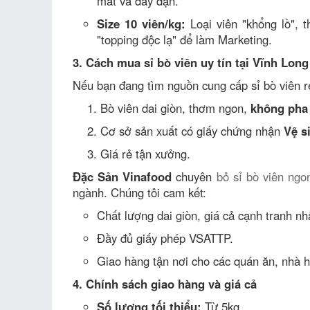
mắt và đầy đặn.
Size 10 viên/kg:
Loại viên "khổng lồ",
"topping độc lạ" để làm Marketing.
3. Cách mua sỉ bò viên uy tín tại Vĩnh Long
Nếu bạn đang tìm nguồn cung cấp sỉ bò viên rẻ 
Bò viên dai giòn, thơm ngon,
không pha
Cơ sở sản xuất có giấy chứng nhận
Vệ s
Giá rẻ tận xưởng.
Đặc Sản Vinafood
chuyên
bỏ sỉ bò viên ngo
ngành. Chúng tôi cam kết:
Chất lượng dai giòn, giá cả cạnh tranh nhấ
Đầy đủ giấy phép VSATTP.
Giao hàng tận nơi cho các quán ăn, nhà h
4. Chính sách giao hàng và giá cả
Số lượng tối thiểu:
Từ 5kg.