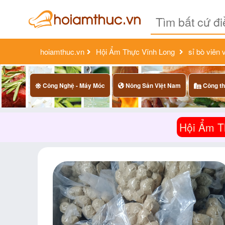
hoiamthuc.vn
Hội Ẩm Thực Vĩnh Long
sỉ bò viên 
Công Nghệ - Máy Móc
Nông Sản Việt Nam
Công th
Hội Ẩm T