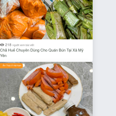
218
người xem bài viết
Chả Huế Chuyên Dùng Cho Quán Bún Tại Xã Mỹ
Yên
Ẩm Thực ở Việt Nam