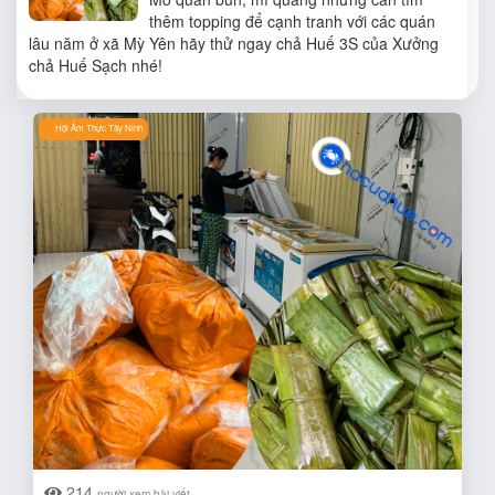
thêm topping để cạnh tranh với các quán
lâu năm ở xã Mỳ Yên hãy thử ngay chả Huế 3S của Xưởng
chả Huế Sạch nhé!
Hội Ẩm Thực Tây Ninh
214
người xem bài viết