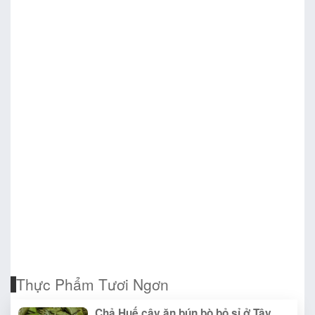
Thực Phẩm Tươi Ngơn
Chả Huế cây ăn bún bò bỏ sỉ ở Tây