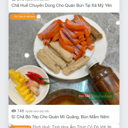
Chả Huế Chuyên Dùng Cho Quán Bún Tại Xã Mỹ Yên
Ẩm Thực ở Việt Nam
748
người xem bài viết
Sỉ Chả Bò Tép Cho Quán Mì Quảng, Bún Mắm Nêm
ngocthachtravel