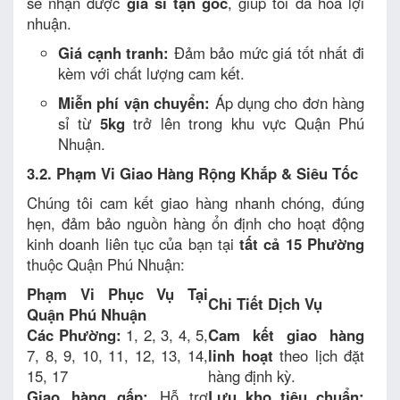
sẽ nhận được
giá sỉ tận gốc
, giúp tối đa hóa lợi
nhuận.
Giá cạnh tranh:
Đảm bảo mức giá tốt nhất đi
kèm với chất lượng cam kết.
Miễn phí vận chuyển:
Áp dụng cho đơn hàng
sỉ từ
5kg
trở lên trong khu vực Quận Phú
Nhuận.
3.2. Phạm Vi Giao Hàng Rộng Khắp & Siêu Tốc
Chúng tôi cam kết giao hàng nhanh chóng, đúng
hẹn, đảm bảo nguồn hàng ổn định cho hoạt động
kinh doanh liên tục của bạn tại
tất cả 15 Phường
thuộc Quận Phú Nhuận:
Phạm Vi Phục Vụ Tại
Chi Tiết Dịch Vụ
Quận Phú Nhuận
Các Phường:
1, 2, 3, 4, 5,
Cam kết giao hàng
7, 8, 9, 10, 11, 12, 13, 14,
linh hoạt
theo lịch đặt
15, 17
hàng định kỳ.
Giao hàng gấp:
Hỗ trợ
Lưu kho tiêu chuẩn: