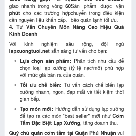
giao nhanh trong vòng
60
Sản phẩm được vận
phút
cho các trường hợp
chuyển trong điều kiện
cần nguyên liệu khẩn cấp.
bảo quản lạnh tối ưu.
4. Tư Vấn Chuyên Môn Nâng Cao Hiệu Quả
Kinh Doanh
Với kinh nghiệm sâu rộng, đội ngũ
lapxuongtuoi.net
sẵn sàng tư vấn cho bạn:
Lựa chọn sản phẩm:
Phân tích nhu cầu để
chọn loại lạp xưởng (tỷ lệ nạc/mỡ) phù hợp
với mức giá bán ra của quán.
Tối ưu chế biến:
Tư vấn cách chế biến lạp
xưởng nhanh, ngon, đẹp mắt và tiết kiệm thời
gian bếp.
Tạo món mới:
Hướng dẫn sử dụng lạp xưởng
để tạo ra các món "best seller" mới như
Cơm
Tấm Đặc Biệt Lạp Xưởng
, tăng doanh thu.
Quý chủ quán cơm tấm tại Quận Phú Nhuận
vui