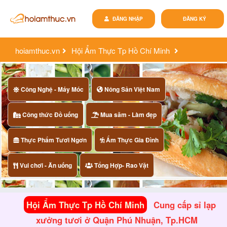
ĐĂNG NHẬP
ĐĂNG KÝ
hoiamthuc.vn
Hội Ẩm Thực Tp Hồ Chí Minh
cung cấp sỉ lạp xưởng tươi ở quận phú nhuận, tp.hcm
Công Nghệ - Máy Móc
Nông Sản Việt Nam
Công thức Đồ uống
Mua săm - Làm đẹp
Thực Phẩm Tươi Ngơn
Ẩm Thực Gia Đình
Vui chơi - Ăn uống
Tổng Hợp- Rao Vặt
Hội Ẩm Thực Tp Hồ Chí Minh
Cung cấp sỉ lạp
xưởng tươi ở Quận Phú Nhuận, Tp.HCM