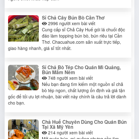
Sỉ Chả Cây Bún Bò Cần Thơ
2996
người xem bài viết
Cung cấp sỉ Chả Cây Huế gói lá chuối độc
đáo làm topping bún bò, bún riêu tại Cần
Thơ. Chacuahue.com sản xuất trực tiếp,
giao hàng nhanh, giá sỉ tốt nhất.
Sỉ Chả Bò Tép Cho Quán Mì Quảng,
Bún Mắm Nêm
748
người xem bài viết
Nếu bạn đang tìm kiếm một nguồn sỉ chả
bò tép ngon, chất lượng ổn định và giá tận
gốc để tối ưu lợi nhuận, bài viết này chính là câu trả lời dành
cho bạn.
Chả Huế Chuyên Dùng Cho Quán Bún
Tại Xã Mỹ Yên
214
người xem bài viết
Mở quán bún, mì quảng nhưng cần tìm