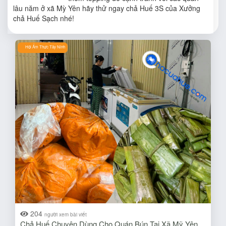
lâu năm ở xã Mỳ Yên hãy thử ngay chả Huế 3S của Xưởng
chả Huế Sạch nhé!
Hội Ẩm Thực Tây Ninh
204
người xem bài viết
Chả Huế Chuyên Dùng Cho Quán Bún Tại Xã Mỹ Yên