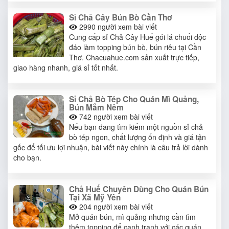
Sỉ Chả Cây Bún Bò Cần Thơ
2990
người xem bài viết
Cung cấp sỉ Chả Cây Huế gói lá chuối độc
đáo làm topping bún bò, bún riêu tại Cần
Thơ. Chacuahue.com sản xuất trực tiếp,
giao hàng nhanh, giá sỉ tốt nhất.
Sỉ Chả Bò Tép Cho Quán Mì Quảng,
Bún Mắm Nêm
742
người xem bài viết
Nếu bạn đang tìm kiếm một nguồn sỉ chả
bò tép ngon, chất lượng ổn định và giá tận
gốc để tối ưu lợi nhuận, bài viết này chính là câu trả lời dành
cho bạn.
Chả Huế Chuyên Dùng Cho Quán Bún
Tại Xã Mỹ Yên
204
người xem bài viết
Mở quán bún, mì quảng nhưng cần tìm
thêm topping để cạnh tranh với các quán