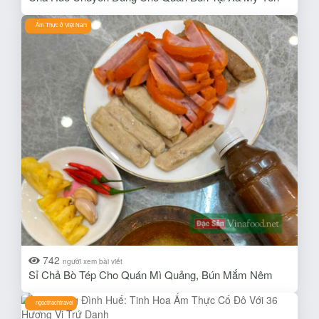
Ẩm Thực ở Việt Nam
742
người xem bài viết
Sỉ Chả Bò Tép Cho Quán Mì Quảng, Bún Mắm Nêm
ngocthachtravel