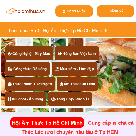
ĐĂNG NHẬP
ĐĂNG KÝ
hoiamthuc.vn
Hội Ẩm Thực Tp Hồ Chí Minh
cung cấp sỉ chả cá thác lác tươi chuyên nấu lẩu ở tp hcm
Công Nghệ - Máy Móc
Nông Sản Việt Nam
Công thức Đồ uống
Mua săm - Làm đẹp
Thực Phẩm Tươi Ngơn
Ẩm Thực Gia Đình
Vui chơi - Ăn uống
Tổng Hợp- Rao Vặt
Hội Ẩm Thực Tp Hồ Chí Minh
Cung cấp sỉ chả cá
Thác Lác tươi chuyên nấu lẩu ở Tp HCM