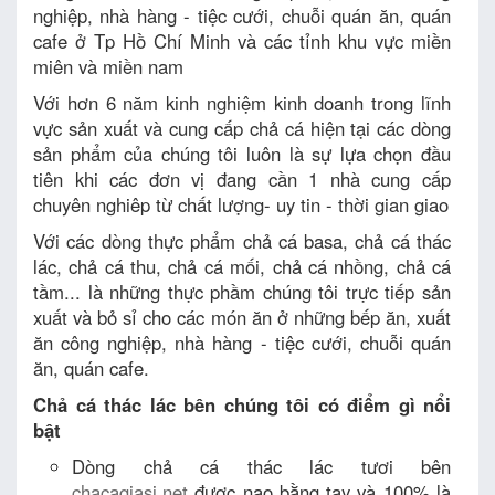
nghiệp, nhà hàng - tiệc cưới, chuỗi quán ăn, quán
cafe ở Tp Hồ Chí Minh và các tỉnh khu vực miền
miên và miền nam
Với hơn 6 năm kinh nghiệm kinh doanh trong lĩnh
vực sản xuất và cung cấp chả cá hiện tại các dòng
sản phẩm của chúng tôi luôn là sự lựa chọn đầu
tiên khi các đơn vị đang cần 1 nhà cung cấp
chuyên nghiêp từ chất lượng- uy tin - thời gian giao
Với các dòng thực phẩm chả cá basa, chả cá thác
lác, chả cá thu, chả cá mối, chả cá nhồng, chả cá
tầm... là những thực phầm chúng tôi trực tiếp sản
xuất và bỏ sỉ cho các món ăn ở những bếp ăn, xuất
ăn công nghiệp, nhà hàng - tiệc cưới, chuỗi quán
ăn, quán cafe.
Chả cá thác lác bên chúng tôi có điểm gì nổi
bật
Dòng chả cá thác lác tươi bên
chacagiasi.net
được nạo bằng tay và 100% là