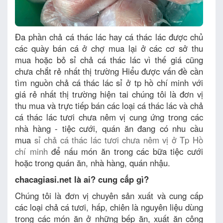
Đa phần chả cá thác lác hay cá thác lác được chủ
các quày bán cá ở chợ mua lại ở các cơ sở thu
mua hoặc bỏ sỉ chả cá thác lác vì thế giá cũng
chưa chắt rẻ nhất thị trường Hiểu được vấn đề cần
tìm nguồn chả cá thác lác sỉ ở tp hồ chí minh với
giá rẻ nhất thị trường hiện tai chúng tôi là đơn vị
thu mua và trực tiếp bán các loại cá thác lác và chả
cá thác lác tươi chưa nêm vị cung ứng trong các
nhà hàng - tiệc cưới, quán ăn đang có nhu cầu
mua
sỉ chả cá thác lác tươi chưa nêm vị ở Tp Hồ
chí minh
để nấu món ăn trong các bữa tiệc cưới
hoặc trong quán ăn, nhà hàng, quán nhậu.
chacagiasi.net là ai? cung cấp gì?
Chúng tôi là đơn vị chuyên sản xuất và cung cấp
các loại chả cá tươi, hấp, chiên là nguyên liệu dùng
trong các món ăn ở những bếp ăn, xuất ăn công