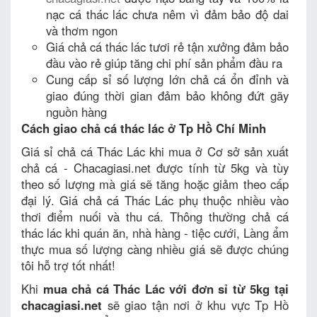
nạc cá thác lác chưa nêm vì đảm bảo độ dai
và thơm ngon
Giá chả cá thác lác tươi rẻ tận xưởng đảm bảo
đầu vào rẻ giúp tăng chi phí sản phẩm đầu ra
Cung cấp sỉ số lượng lớn chả cá ổn đỉnh và
giao đúng thời gian đảm bảo không đứt gãy
nguồn hàng
Cách giao chả cá thác lác ở Tp Hồ Chí Minh
Giá sỉ chả cá Thác Lác khi mua ở Cơ sở sản xuất
chả cá - Chacagiasi.net được tính từ 5kg và tùy
theo số lượng mà giá sẽ tăng hoặc giảm theo cấp
đại lý. Giá chả cá Thác Lác phụ thuộc nhiều vào
thơi điểm nuối và thu cá. Thông thường chả cá
thác lác khi quán ăn, nhà hàng - tiệc cưới, Làng ẩm
thực mua số lượng càng nhiều giá sẽ được chúng
tôi hỗ trợ tốt nhất!
Khi
mua chả cá Thác Lác với đơn sỉ từ 5kg tại
chacagiasi.net
sẽ giao tận nơi ở khu vực Tp Hồ