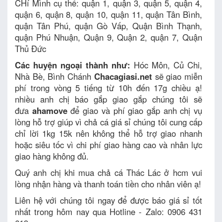
CHí Mình cụ thể: quận 1, quận 3, quận 5, quận 4,
quận 6, quận 8, quận 10, quận 11, quận Tân Bình,
quận Tân Phú, quận Gò Vấp, Quận Bình Thạnh,
quận Phú Nhuận, Quận 9, Quận 2, quận 7, Quận
Thủ Đức
Các huyện ngoại thành như:
Hóc Môn, Củ Chi,
Nhà Bè, Bình Chánh
Chacagiasi.net
sẽ giao miễn
phí trong vòng 5 tiếng từ 10h đến 17g chiều ạ!
nhiều anh chị báo gắp giao gắp chúng tôi sẽ
đưa
ahamove
để giao và phí giao gắp anh chị vụ
lòng hỗ trợ giúp vì chả cá giá sỉ chúng tôi cung cấp
chỉ lời 1kg 15k nên không thể hỗ trợ giao nhanh
hoặc siêu tốc vì chi phí giao hàng cao và nhân lực
giao hàng không đủ.
Quý anh chị khi mua chả cá Thác Lác ở hcm vui
lòng nhận hàng và thanh toán tiền cho nhân viên ạ!
Liên hệ với chúng tôi ngay để được báo giá sỉ tốt
nhất trong hôm nay qua Hotline - Zalo: 0906 431