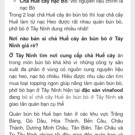
Chả Huế cây nạc Bò
: với nguyên liệu chính là
nạc Bò
Trong 2 loại chả Huế cây ăn bún bò thì loại chả cây
Huế làm từ nạc Heo được rất nhau quán bún bò,
phở bò ở Tây Ninh dung nhiều nhất!
Nơi nào bán sỉ chả Huế cây ăn bún bò ở Tây
Ninh giá rẻ?
Ở Tây Ninh tìm nơi cung cấp chả Huế cây
ăn
trong món bún bò khá khó vì những công ty sản
xuất đa phần ở vùng có nguồn cung nguyên liệu
nạc heo, nạc bò nhiều. Hiều được nhu cầu cần tìm
mua loại topping ngon giúp nâng tầm quán bún bò,
phở bò bạn ở Tây Ninh hiện tại
đặc sản vinafood
đang
bỏ sỉ chả cây Huế ăn bún bò ở Tây Ninh
và
giao tân quán bạn cụ thể
Quán bún bò Huế bạn bán ở các khu vực Trảng
Bàng, Gò Dầu, Hòa Thành, Bến Cầu, Châu
Thành, Dương Minh Châu, Tân Biên, Tân Châu và
Tp Tây Ninh chúng tôi đều giao đến quán bạn và