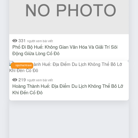
331
người xem bài viết
Phố Đi Bộ Huế: Không Gian Văn Hóa Và Giải Trí Sôi
Động Giữa Lòng Cố Đô
ngocthachtravel
219
người xem bài viết
Hoàng Thành Huế: Địa Điểm Du Lịch Không Thể Bỏ Lỡ
Khi Đến Cố Đô