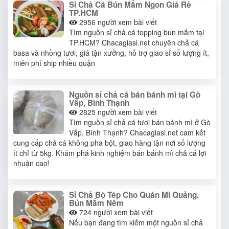
Sỉ Chả Cá Bún Mắm Ngon Giá Rẻ
TP.HCM
2956
người xem bài viết
Tìm nguồn sỉ chả cá topping bún mắm tại
TP.HCM? Chacagiasi.net chuyên chả cá
basa và nhồng tươi, giá tận xưởng, hỗ trợ giao sỉ số lượng ít,
miễn phí ship nhiều quận
Nguồn sỉ chả cá bán bánh mì tại Gò
Vấp, Bình Thạnh
2825
người xem bài viết
Tìm nguồn sỉ chả cá tươi bán bánh mì ở Gò
Vấp, Bình Thạnh? Chacagiasi.net cam kết
cung cấp chả cá không pha bột, giao hàng tận nơi số lượng
ít chỉ từ 5kg. Khám phá kinh nghiệm bán bánh mì chả cá lợi
nhuận cao!
Sỉ Chả Bò Tép Cho Quán Mì Quảng,
Bún Mắm Nêm
724
người xem bài viết
Nếu bạn đang tìm kiếm một nguồn sỉ chả