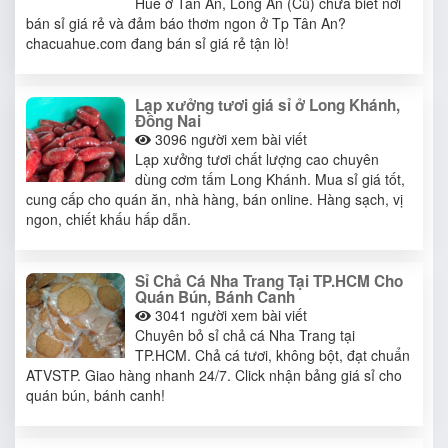
Huế ở Tân An, Long An (Cũ) chưa biết nơi
bán sỉ giá rẻ và đảm báo thơm ngon ở Tp Tân An?
chacuahue.com đang bán sỉ giá rẻ tận lò!
Lạp xưởng tươi giá sỉ ở Long Khánh,
Đồng Nai
3096
người xem bài viết
Lạp xưởng tươi chất lượng cao chuyên
dùng cơm tấm Long Khánh. Mua sỉ giá tốt,
cung cấp cho quán ăn, nhà hàng, bán online. Hàng sạch, vị
ngon, chiết khấu hấp dẫn.
Sỉ Chả Cá Nha Trang Tại TP.HCM Cho
Quán Bún, Bánh Canh
3041
người xem bài viết
Chuyên bỏ sỉ chả cá Nha Trang tại
TP.HCM. Chả cá tươi, không bột, đạt chuẩn
ATVSTP. Giao hàng nhanh 24/7. Click nhận bảng giá sỉ cho
quán bún, bánh canh!