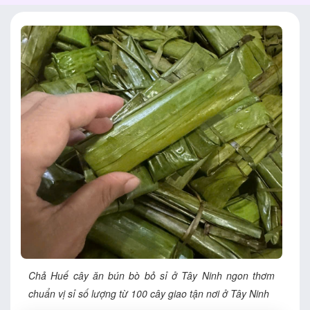
Chả Huế cây ăn bún bò bỏ sỉ ở Tây Ninh ngon thơm
chuẩn vị sỉ số lượng từ 100 cây giao tận nơi ở Tây Ninh