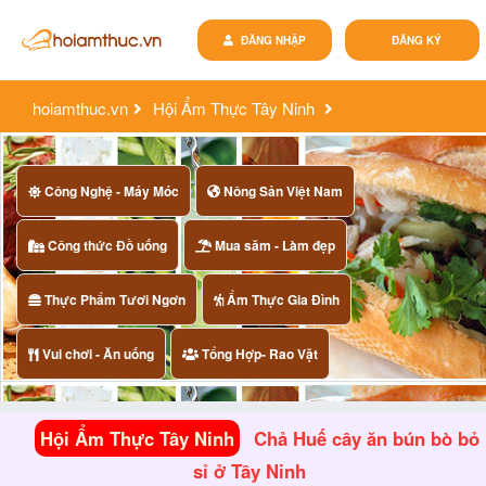
ĐĂNG NHẬP
ĐĂNG KÝ
hoiamthuc.vn
Hội Ẩm Thực Tây Ninh
chả huế cây ăn bún bò bỏ sỉ ở tây ninh
Công Nghệ - Máy Móc
Nông Sản Việt Nam
Công thức Đồ uống
Mua săm - Làm đẹp
Thực Phẩm Tươi Ngơn
Ẩm Thực Gia Đình
Vui chơi - Ăn uống
Tổng Hợp- Rao Vặt
Hội Ẩm Thực Tây Ninh
Chả Huế cây ăn bún bò bỏ
sỉ ở Tây Ninh