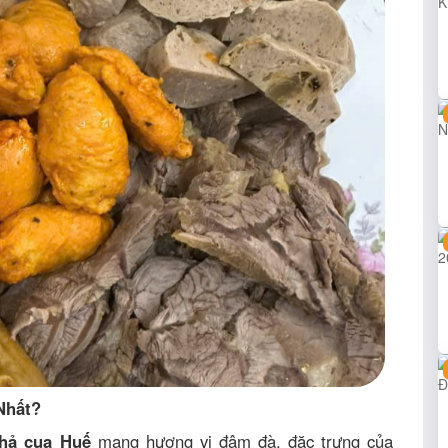
Nhất?
hả cua Huế
mang hương vị đậm đà, đặc trưng của