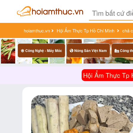
hoiamthuc.vn
Hội Ẩm Thực Tp Hồ Chí Minh
chả c
Công Nghệ - Máy Móc
Nông Sản Việt Nam
Công th
Hội Ẩm Thực Tp 