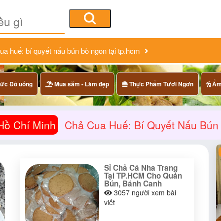
ua huế: bí quyết nấu bún bò ngon tại tp.hcm
ức Đồ uống
Mua săm - Làm đẹp
Thực Phẩm Tươi Ngơn
Ẩm 
Hồ Chí Minh
Chả Cua Huế: Bí Quyết Nấu Bún
Sỉ Chả Cá Nha Trang
Tại TP.HCM Cho Quán
Bún, Bánh Canh
3057
người xem bài
viết