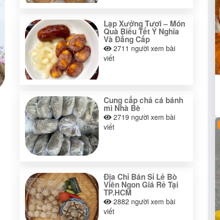
Lạp Xưởng Tươi – Món
Quà Biếu Tết Ý Nghĩa
Và Đẳng Cấp
2711
người xem bài
viết
Cung cấp chả cá bánh
mì Nhà Bè
2719
người xem bài
viết
Địa Chỉ Bán Sỉ Lẻ Bò
Viên Ngon Giá Rẻ Tại
TP.HCM
2882
người xem bài
viết