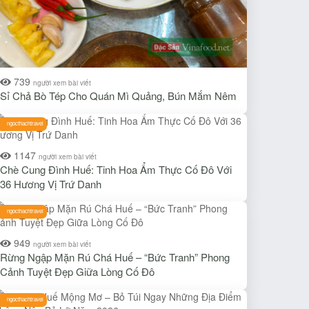
739
người xem bài viết
Sỉ Chả Bò Tép Cho Quán Mì Quảng, Bún Mắm Nêm
ngocthachtravel
1147
người xem bài viết
Chè Cung Đình Huế: Tinh Hoa Ẩm Thực Cố Đô Với
36 Hương Vị Trứ Danh
ngocthachtravel
949
người xem bài viết
Rừng Ngập Mặn Rú Chá Huế – “Bức Tranh” Phong
Cảnh Tuyệt Đẹp Giữa Lòng Cố Đô
ngocthachtravel