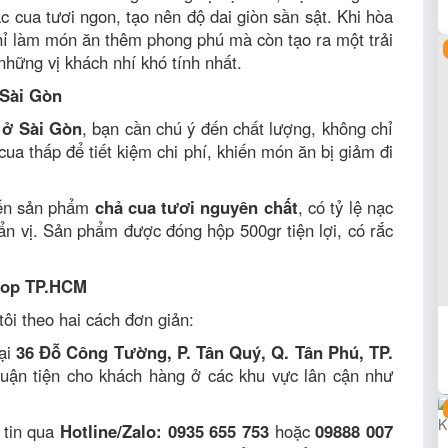
 cua tươi ngon, tạo nên độ dai giòn sần sật. Khi hòa
hỉ làm món ăn thêm phong phú mà còn tạo ra một trải
những vị khách nhí khó tính nhất.
 Sài Gòn
 ở Sài Gòn
, bạn cần chú ý đến chất lượng, không chỉ
cua thấp để tiết kiệm chi phí, khiến món ăn bị giảm đi
đến sản phẩm
chả cua tươi nguyên chất
, có tỷ lệ nạc
n vị. Sản phẩm được đóng hộp 500gr tiện lợi, có rắc
hop TP.HCM
ôi theo hai cách đơn giản:
ại
36 Đỗ Công Tường, P. Tân Quý, Q. Tân Phú, TP.
huận tiện cho khách hàng ở các khu vực lân cận như
 tin qua
Hotline/Zalo: 0935 655 753
hoặc
09888 007