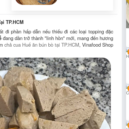
Tại TP.HCM
 đi phần hấp dẫn nếu thiếu đi các loại topping đặc
ế
đang dần trở thành "linh hồn" mới, mang đến hương
ếm
chả cua Huế ăn bún bò tại TP.HCM
, Vinafood Shop