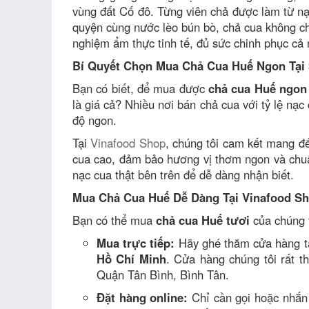
vùng đất Cố đô. Từng viên chả được làm từ nạc
quyện cùng nước lèo bún bò, chả cua không c
nghiệm ẩm thực tinh tế, đủ sức chinh phục cả 
Bí Quyết Chọn Mua Chả Cua Huế Ngon Tại
Bạn có biết, để mua được
chả cua Huế ngon
là giá cả? Nhiều nơi bán chả cua với tỷ lệ nạc 
độ ngon.
Tại
Vinafood Shop
, chúng tôi cam kết mang 
cua cao, đảm bảo hương vị thơm ngon và chuẩ
nạc cua thật bên trên để dễ dàng nhận biết.
Mua Chả Cua Huế Dễ Dàng Tại Vinafood S
Bạn có thể mua
chả cua Huế tươi
của chúng t
Mua trực tiếp:
Hãy ghé thăm cửa hàng t
Hồ Chí Minh
. Cửa hàng chúng tôi rất t
Quận Tân Bình, Bình Tân.
Đặt hàng online:
Chỉ cần gọi hoặc nhắn