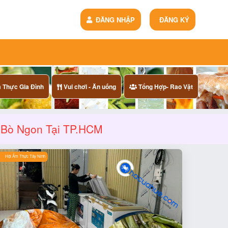
ĐĂNG NHẬP
ĐĂNG KÝ
Thực Gia Đình
Vui chơi - Ăn uống
Tổng Hợp- Rao Vặt
 Bò Ngon Tại TP.HCM
Hội Ẩm Thực Tây Ninh