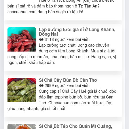
bán sỉ giá rẻ và đảm báo thơm ngon ở Tp Tân An?
chacuahue.com đang bán sỉ giá rẻ tận lò!
Lạp xưởng tươi giá sỉ ở Long Khánh,
Đồng Nai
3118
người xem bài viết
Lạp xưởng tươi chất lượng cao chuyên
dùng cơm tấm Long Khánh. Mua sỉ giá tốt,
cung cấp cho quán ăn, nhà hàng, bán online. Hàng sạch, vị
ngon, chiết khấu hấp dẫn.
Sỉ Chả Cây Bún Bò Cần Thơ
2999
người xem bài viết
Cung cấp sỉ Chả Cây Huế gói lá chuối độc
đáo làm topping bún bò, bún riêu tại Cần
Thơ. Chacuahue.com sản xuất trực tiếp,
giao hàng nhanh, giá sỉ tốt nhất.
Sỉ Chả Bò Tép Cho Quán Mì Quảng,