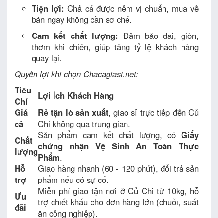
Tiện lợi:
Chả cá được nêm vị chuẩn, mua về
bán ngay không cần sơ chế.
Cam kết chất lượng:
Đảm bảo dai, giòn,
thơm khi chiên, giúp tăng tỷ lệ khách hàng
quay lại.
Quyền lợi khi chọn Chacagiasi.net:
Tiêu
Lợi Ích Khách Hàng
Chí
Giá
Rẻ tận lò sản xuất
, giao sỉ trực tiếp đến Củ
cả
Chi không qua trung gian.
Sản phẩm cam kết chất lượng, có
Giấy
Chất
chứng nhận Vệ Sinh An Toàn Thực
lượng
Phẩm
.
Hỗ
Giao hàng nhanh (60 - 120 phút), đổi trả sản
trợ
phẩm nếu có sự cố.
Miễn phí giao tận nơi ở Củ Chi từ 10kg, hỗ
Ưu
trợ chiết khấu cho đơn hàng lớn (chuỗi, suất
đãi
ăn công nghiệp).