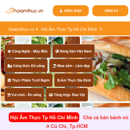
ĐĂNG NHẬP
ĐĂNG KÝ
hoiamthuc.vn
Hội Ẩm Thực Tp Hồ Chí Minh
chả cá bán bánh mì ở củ chi, tp.hcm
Công Nghệ - Máy Móc
Nông Sản Việt Nam
Công thức Đồ uống
Mua săm - Làm đẹp
Thực Phẩm Tươi Ngơn
Ẩm Thực Gia Đình
Vui chơi - Ăn uống
Tổng Hợp- Rao Vặt
Hội Ẩm Thực Tp Hồ Chí Minh
Chả cá bán bánh mì
ở Củ Chi, Tp.HCM