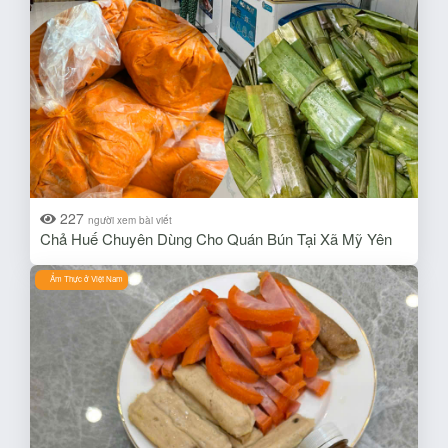
227
người xem bài viết
Chả Huế Chuyên Dùng Cho Quán Bún Tại Xã Mỹ Yên
Ẩm Thực ở Việt Nam