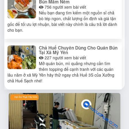
Bún Mắm Nêm
756
người xem bài viết
Nếu bạn đang tìm kiếm một nguồn sỉ chả
bò tép ngon, chất lượng ổn định và giá tận
gốc để tối ưu lợi nhuận, bài viết này chính là câu trả lời dành
cho bạn.
Chả Huế Chuyên Dùng Cho Quán Bún
Tại Xã Mỹ Yên
227
người xem bài viết
Mở quán bún, mì quảng nhưng cần tìm
thêm topping để cạnh tranh với các quán
lâu năm ở xã Mỳ Yên hãy thử ngay chả Huế 3S của Xưởng
chả Huế Sạch nhé!
Hội Ẩm Thực Tây Ninh