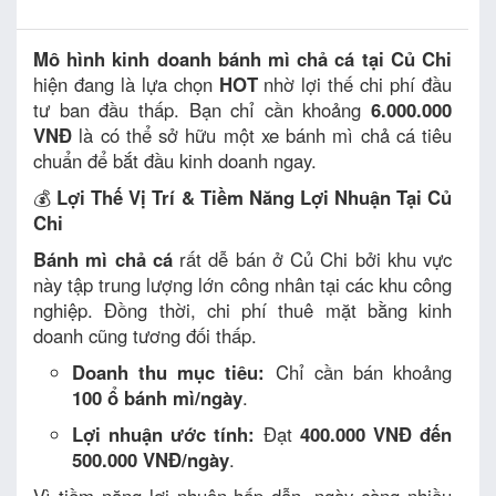
Mô hình kinh doanh bánh mì chả cá tại Củ Chi
hiện đang là lựa chọn
HOT
nhờ lợi thế chi phí đầu
tư ban đầu thấp. Bạn chỉ cần khoảng
6.000.000
VNĐ
là có thể sở hữu một xe bánh mì chả cá tiêu
chuẩn để bắt đầu kinh doanh ngay.
💰
Lợi Thế Vị Trí & Tiềm Năng Lợi Nhuận Tại Củ
Chi
Bánh mì chả cá
rất dễ bán ở Củ Chi bởi khu vực
này tập trung lượng lớn công nhân tại các khu công
nghiệp. Đồng thời, chi phí thuê mặt bằng kinh
doanh cũng tương đối thấp.
Doanh thu mục tiêu:
Chỉ cần bán khoảng
100 ổ bánh mì/ngày
.
Lợi nhuận ước tính:
Đạt
400.000 VNĐ đến
500.000 VNĐ/ngày
.
Vì tiềm năng lợi nhuận hấp dẫn, ngày càng nhiều