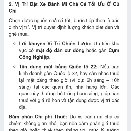
2. Vị Trí Đặt Xe Bánh Mì Chả Cá Tối Ưu Ở Củ
Chi
Chọn được nguồn chả cá tốt, bước tiếp theo là xác
định vị trí. Vị trí quyết định lượng khách biết đến và
ghé mua.
Lời khuyên Vị Trí Chiến Lược:
Ưu tiên khu
vực có
mật độ dân cư đông
hoặc gần
Cụm
Công Nghiệp
.
Tận dụng mặt bằng Quốc lộ 22:
Nếu bạn
kinh doanh gần Quốc lộ 22, hãy cân nhắc thuê
lại mặt bằng theo giờ (ví dụ: 6h sáng – 10h
sáng) tại các quán ăn, nhà hàng lớn. Các
quán này thường bỏ trống buổi sáng, giúp bạn
thuê với giá rẻ hơn và tận dụng được vị trí đắc
địa.
Đàm phán Chi phí Thuê:
Do xe bánh mì chả cá
chiếm không gian nhỏ, bạn nên đàm phán giá thuê
theo giờ hoặc thuê theo tháng với mức lý tưởng