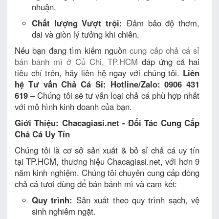
nhuận.
Chất lượng Vượt trội:
Đảm bảo độ thơm,
dai và giòn lý tưởng khi chiên.
Nếu bạn đang tìm kiếm nguồn
cung cấp chả cá sỉ
bán bánh mì ở Củ Chi, TP.HCM
đáp ứng cả hai
tiêu chí trên, hãy liên hệ ngay với chúng tôi.
Liên
hệ Tư vấn Chả Cá Sỉ:
Hotline/Zalo: 0906 431
619
– Chúng tôi sẽ tư vấn loại chả cá phù hợp nhất
với mô hình kinh doanh của bạn.
Giới Thiệu: Chacagiasi.net - Đối Tác Cung Cấp
Chả Cá Uy Tín
Chúng tôi là cơ sở sản xuất & bỏ sỉ chả cá uy tín
tại TP.HCM, thương hiệu Chacagiasi.net, với hơn 9
năm kinh nghiệm. Chúng tôi chuyên cung cấp dòng
chả cá tươi dùng để bán bánh mì và cam kết:
Quy trình:
Sản xuất theo quy trình sạch, vệ
sinh nghiêm ngặt.