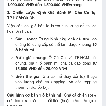
1.000.000 VNĐ đến 1.500.000 VNĐ/tháng
.
3. Chiến Lược Định Giá Bánh Mì Chả Cá Tại
TP.HCM/Củ Chi
Việc cân đối giá bán là bước cuối cùng để tối đa
hóa lợi nhuận.
Sản lượng:
Trung bình
1kg chả cá tươi
do
chúng tôi cung cấp có thể làm được khoảng
15
ổ bánh mì
.
Mức giá chung:
Ở Củ Chi và TP.HCM nói
chung, giá 1 ổ bánh mì chả cá dao động từ
15.000 VNĐ đến 20.000 VNĐ
.
Biến thể giá:
Giá có thể thay đổi tùy thuộc
vào lượng chả cá (topping) và các topping
thêm (ví dụ: ốp la).
Cấu hình cơ bản 1 ổ bánh mì:
Chả cá chiên sợi +
dưa leo + rau răm + muối tiêu (hoặc nước tương) +
tương ớt.