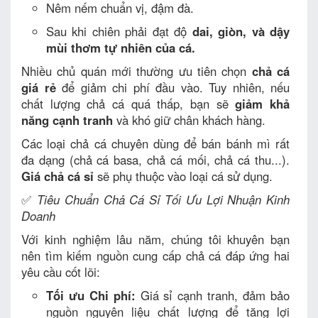
Nêm nếm chuẩn vị, đậm đà.
Sau khi chiên phải đạt độ
dai, giòn, và dậy
mùi thơm tự nhiên của cá.
Nhiều chủ quán mới thường ưu tiên chọn
chả cá
giá rẻ
để giảm chi phí đầu vào. Tuy nhiên, nếu
chất lượng chả cá quá thấp, bạn sẽ
giảm khả
năng cạnh tranh
và khó giữ chân khách hàng.
Các loại chả cá chuyên dùng để bán bánh mì rất
đa dạng (chả cá basa, chả cá mối, chả cá thu...).
Giá chả cá sỉ
sẽ phụ thuộc vào loại cá sử dụng.
✅
Tiêu Chuẩn Chả Cá Sỉ Tối Ưu Lợi Nhuận Kinh
Doanh
Với kinh nghiệm lâu năm, chúng tôi khuyên bạn
nên tìm kiếm nguồn cung cấp chả cá đáp ứng hai
yêu cầu cốt lõi:
Tối ưu Chi phí:
Giá sỉ cạnh tranh, đảm bảo
nguồn nguyên liệu chất lượng để tăng lợi