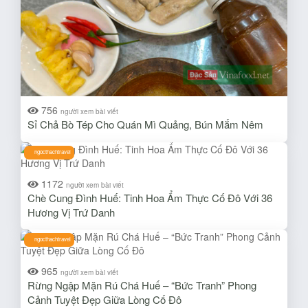
756
người xem bài viết
Sỉ Chả Bò Tép Cho Quán Mì Quảng, Bún Mắm Nêm
ngocthachtravel
1172
người xem bài viết
Chè Cung Đình Huế: Tinh Hoa Ẩm Thực Cố Đô Với 36
Hương Vị Trứ Danh
ngocthachtravel
965
người xem bài viết
Rừng Ngập Mặn Rú Chá Huế – “Bức Tranh” Phong
Cảnh Tuyệt Đẹp Giữa Lòng Cố Đô