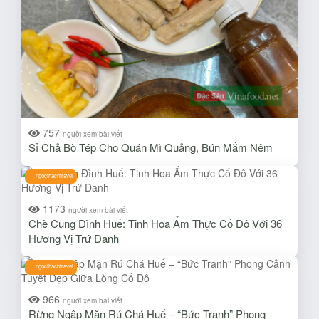
757
người xem bài viết
Sỉ Chả Bò Tép Cho Quán Mì Quảng, Bún Mắm Nêm
ngocthachtravel
1173
người xem bài viết
Chè Cung Đình Huế: Tinh Hoa Ẩm Thực Cố Đô Với 36
Hương Vị Trứ Danh
ngocthachtravel
966
người xem bài viết
Rừng Ngập Mặn Rú Chá Huế – “Bức Tranh” Phong