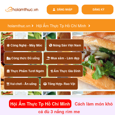
ĐĂNG NHẬP
ĐĂNG KÝ
hoiamthuc.vn
Hội Ẩm Thực Tp Hồ Chí Minh
cách làm món khô cá đù 3 nắng rim me
Công Nghệ - Máy Móc
Nông Sản Việt Nam
Công thức Đồ uống
Mua săm - Làm đẹp
Thực Phẩm Tươi Ngơn
Ẩm Thực Gia Đình
Vui chơi - Ăn uống
Tổng Hợp- Rao Vặt
Hội Ẩm Thực Tp Hồ Chí Minh
Cách làm món khô
cá đù 3 nắng rim me