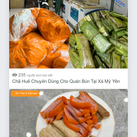
235
người xem bài viết
Chả Huế Chuyên Dùng Cho Quán Bún Tại Xã Mỹ Yên
Ẩm Thực ở Việt Nam