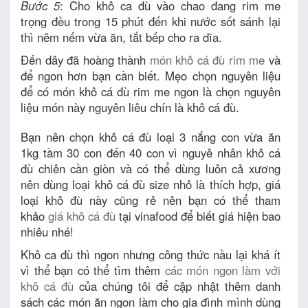
Bước 5
: Cho khô ca đù vào chao đang rim me
trọng đều trong 15 phút đến khi nước sốt sánh lại
thì nêm nếm vừa ăn, tắt bếp cho ra dĩa.
Đến dây đã hoàng thành
món khô cá đù rim me
và
để ngon hơn bạn cần biết. Mẹo chọn nguyên liệu
để có món khô cá đù rim me ngon là chọn nguyên
liệu món này nguyên liêu chín là khô cá đù.
Bạn nên chọn khô cá đù loại 3 nắng con vừa ăn
1kg tầm 30 con đến 40 con vì nguyê nhân khô cá
đù chiên cần giòn và có thể dùng luôn cả xương
nên dùng loại khô cá đù size nhỏ là thích hợp, giá
loại khô đù này cũng rẻ nên bạn có thể tham
khảo
giá khô cá đù
tại vinafood để biết giá hiện bao
nhiêu nhé!
Khô ca đù thì ngon nhưng công thức nầu lại khá ít
vì thể bạn có thể tìm thêm
các món ngon làm với
khô cá đù
của chúng tôi để cập nhật thêm danh
sách các món ăn ngon làm cho gia đình mình dùng