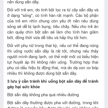
nên dùng sắn dây.
Đối với trẻ em, do tinh bột lọc ra từ cây sắn dây và
ở dạng "sống", có tính hàn rất mạnh. Các bộ phận
của trẻ em nhìn chung còn yếu ớt nên nếu dùng
sống sẽ dễ bị lạnh bụng, tiêu chảy. Nếu cho trẻ ăn
cần quấy chín bột sắn sẽ làm cho tính hàn giảm
bớt, đồng thời vừa dễ tiêu và hấp thụ tốt hơn.
Đối với phụ nữ trong thai kỳ, nếu cơ thể đang nóng
thì uống nước sắn dây là rất tốt, nhưng nếu thấy
người mình đang lạnh, cơ thể mệt mỏi có biểu hiện
tụt huyết áp thì không nên uống. Trường hợp thai
phụ có dấu hiệu bị động thai, mà do dạ con co bóp
nhiều thì không được dùng bột sắn dây.
3 lưu ý cần tránh khi uống bột sắn dây để tránh
gây hại sức khỏe
Bột sắn dây không pha quá nhiều đường
Bột sắn dây thường được pha với đường, trong khi
đường là nguyên liệu được khuyến cáo không nên