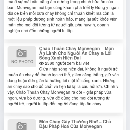
mà ở sự mất cân bằng âm dương trong chính bữa ăn của
bạn. Monvegan mời bạn cùng khám phá triết lý Đông y ngàn
đời để biến mỗi bữa chay không chỉ thuần khiết mà còn là
một liệu pháp dưỡng sinh hoàn hảo, mang lại sức khỏe viên
mãn cho mọi đối tượng từ người già, phụ huynh, doanh
nghiệp nhỏ đến những người tu tập.
Cháo Thuần Chay Monvegan – Món
Ăn Lành Cho Người Ăn Chay & Lối
Sống Xanh Hiện Đại
2360
người xem bài viết
Giữa nhịp sống hiện đại, không ít người trẻ
muốn ăn chay để thanh lọc cơ thể, giảm căng thẳng, giữ vóc
dáng hoặc đơn giản là hướng tới một lối sống xanh. Nhưng
ăn chay sao cho đủ chất và tiện lợi lại là câu hỏi lớn. Chính vì
vậy, Cháo Thuần Chay Monvegan ra đời – giải pháp vừa
ngon, vừa bổ dưỡng, vừa dễ dùng cho mọi đối tượng từ
người trẻ, người tu tập đến người đang tập ăn chay.
Món Chay Gây Thương Nhớ – Chả
Đậu Pháp Hoa Của Monvegan