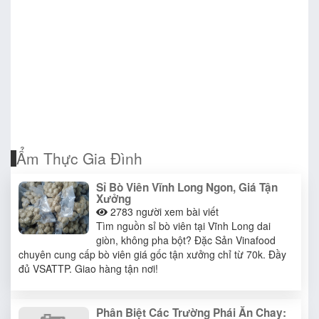
Ẩm Thực Gia Đình
Sỉ Bò Viên Vĩnh Long Ngon, Giá Tận
Xưởng
2783
người xem bài viết
Tìm nguồn sỉ bò viên tại Vĩnh Long dai
giòn, không pha bột? Đặc Sản Vinafood
chuyên cung cấp bò viên giá gốc tận xưởng chỉ từ 70k. Đầy
đủ VSATTP. Giao hàng tận nơi!
Phân Biệt Các Trường Phái Ăn Chay: