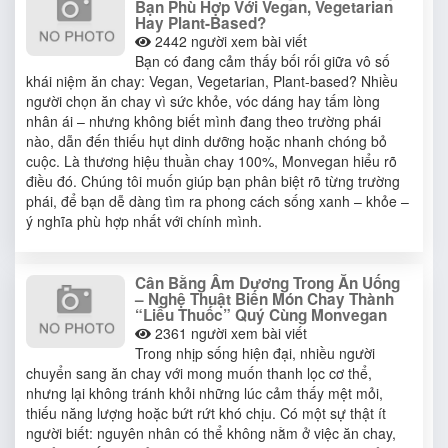
Bạn Phù Hợp Với Vegan, Vegetarian
Hay Plant-Based?
2442
người xem bài viết
Bạn có đang cảm thấy bối rối giữa vô số
khái niệm ăn chay: Vegan, Vegetarian, Plant-based? Nhiều
người chọn ăn chay vì sức khỏe, vóc dáng hay tấm lòng
nhân ái – nhưng không biết mình đang theo trường phái
nào, dẫn đến thiếu hụt dinh dưỡng hoặc nhanh chóng bỏ
cuộc. Là thương hiệu thuần chay 100%, Monvegan hiểu rõ
điều đó. Chúng tôi muốn giúp bạn phân biệt rõ từng trường
phái, để bạn dễ dàng tìm ra phong cách sống xanh – khỏe –
ý nghĩa phù hợp nhất với chính mình.
Cân Bằng Âm Dương Trong Ăn Uống
– Nghệ Thuật Biến Món Chay Thành
“Liều Thuốc” Quý Cùng Monvegan
2361
người xem bài viết
Trong nhịp sống hiện đại, nhiều người
chuyển sang ăn chay với mong muốn thanh lọc cơ thể,
nhưng lại không tránh khỏi những lúc cảm thấy mệt mỏi,
thiếu năng lượng hoặc bứt rứt khó chịu. Có một sự thật ít
người biết: nguyên nhân có thể không nằm ở việc ăn chay,