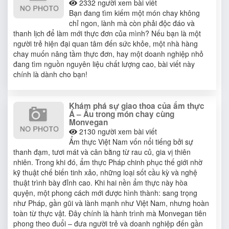
2332
người xem bài viết
Bạn đang tìm kiếm một món chay không
chỉ ngon, lành mà còn phải độc đáo và
thanh lịch để làm mới thực đơn của mình? Nếu bạn là một
người trẻ hiện đại quan tâm đến sức khỏe, một nhà hàng
chay muốn nâng tầm thực đơn, hay một doanh nghiệp nhỏ
đang tìm nguồn nguyên liệu chất lượng cao, bài viết này
chính là dành cho bạn!
Khám phá sự giao thoa của ẩm thực
Á – Âu trong món chay cùng
Monvegan
2130
người xem bài viết
Ẩm thực Việt Nam vốn nổi tiếng bởi sự
thanh đạm, tươi mát và cân bằng từ rau củ, gia vị thiên
nhiên. Trong khi đó, ẩm thực Pháp chinh phục thế giới nhờ
kỹ thuật chế biến tinh xảo, những loại sốt cầu kỳ và nghệ
thuật trình bày đỉnh cao. Khi hai nền ẩm thực này hòa
quyện, một phong cách mới được hình thành: sang trọng
như Pháp, gần gũi và lành mạnh như Việt Nam, nhưng hoàn
toàn từ thực vật. Đây chính là hành trình mà Monvegan tiên
phong theo đuổi – đưa người trẻ và doanh nghiệp đến gần