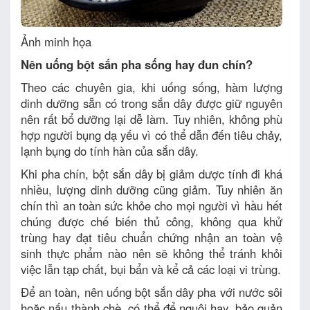
Ảnh minh họa
Nên uống bột sắn pha sống hay đun chín?
Theo các chuyên gia, khi uống sống, hàm lượng
dinh dưỡng sẵn có trong sắn dây được giữ nguyên
nên rất bổ dưỡng lại dễ làm. Tuy nhiên, không phù
hợp người bụng dạ yếu vì có thể dẫn đến tiêu chảy,
lạnh bụng do tính hàn của sắn dây.
Khi pha chín, bột sắn dây bị giảm dược tính đi khá
nhiều, lượng dinh dưỡng cũng giảm. Tuy nhiên ăn
chín thì an toàn sức khỏe cho mọi người vì hầu hết
chúng được chế biến thủ công, không qua khử
trùng hay đạt tiêu chuẩn chứng nhận an toàn vệ
sinh thực phẩm nào nên sẽ không thể tránh khỏi
việc lẫn tạp chất, bụi bẩn và kể cả các loại vi trùng.
Để an toàn, nên uống bột sắn dây pha với nước sôi
hoặc nấu thành chè, có thể để nguội hay, bảo quản