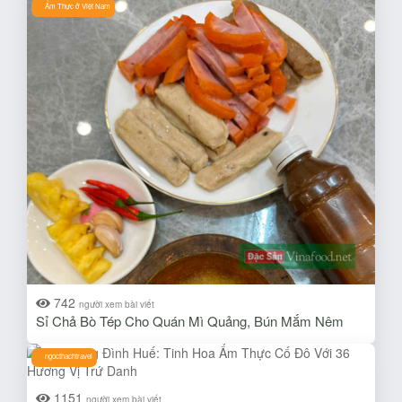
Ẩm Thực ở Việt Nam
742
người xem bài viết
Sỉ Chả Bò Tép Cho Quán Mì Quảng, Bún Mắm Nêm
ngocthachtravel
1151
người xem bài viết