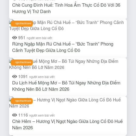
Chè Cung Đình Huế: Tinh Hoa Ẩm Thực Cố Đô Với 36
Hương Vị Trứ Danh
ngocthachtravel
951
người xem bài viết
Rừng Ngập Mặn Rú Chá Huế – “Bức Tranh” Phong
Cảnh Tuyệt Đẹp Giữa Lòng Cố Đô
ngocthachtravel
1091
người xem bài viết
Du Lịch Huế Mộng Mơ – Bỏ Túi Ngay Những Địa Điểm
Không Nên Bỏ Lỡ Năm 2026
ngocthachtravel
1116
người xem bài viết
Chè Hẻm – Hương Vị Ngọt Ngào Giữa Lòng Cố Đô Huế
Năm 2026