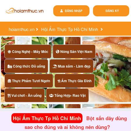
ĐĂNG NHẬP
ĐĂNG KÝ
hoiamthuc.vn
Hội Ẩm Thực Tp Hồ Chí Minh
bột sắn dây dùng sao cho đúng và ai không nên dùng?
Công Nghệ - Máy Móc
Nông Sản Việt Nam
Công thức Đồ uống
Mua săm - Làm đẹp
Thực Phẩm Tươi Ngơn
Ẩm Thực Gia Đình
Vui chơi - Ăn uống
Tổng Hợp- Rao Vặt
Hội Ẩm Thực Tp Hồ Chí Minh
Bột sắn dây dùng
sao cho đúng và ai không nên dùng?