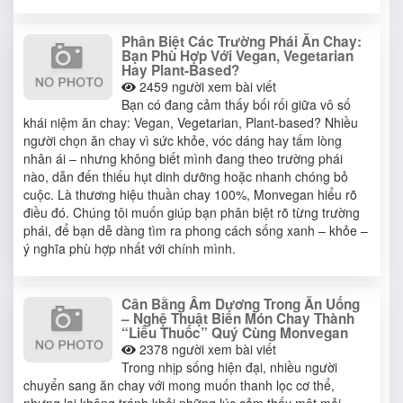
Phân Biệt Các Trường Phái Ăn Chay:
Bạn Phù Hợp Với Vegan, Vegetarian
Hay Plant-Based?
2459
người xem bài viết
Bạn có đang cảm thấy bối rối giữa vô số
khái niệm ăn chay: Vegan, Vegetarian, Plant-based? Nhiều
người chọn ăn chay vì sức khỏe, vóc dáng hay tấm lòng
nhân ái – nhưng không biết mình đang theo trường phái
nào, dẫn đến thiếu hụt dinh dưỡng hoặc nhanh chóng bỏ
cuộc. Là thương hiệu thuần chay 100%, Monvegan hiểu rõ
điều đó. Chúng tôi muốn giúp bạn phân biệt rõ từng trường
phái, để bạn dễ dàng tìm ra phong cách sống xanh – khỏe –
ý nghĩa phù hợp nhất với chính mình.
Cân Bằng Âm Dương Trong Ăn Uống
– Nghệ Thuật Biến Món Chay Thành
“Liều Thuốc” Quý Cùng Monvegan
2378
người xem bài viết
Trong nhịp sống hiện đại, nhiều người
chuyển sang ăn chay với mong muốn thanh lọc cơ thể,
nhưng lại không tránh khỏi những lúc cảm thấy mệt mỏi,