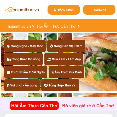
ĐĂNG NHẬP
ĐĂNG KÝ
hoiamthuc.vn
Hội Ẩm Thực Cần Thơ
bò viên giá rẻ ở cần thơ
Công Nghệ - Máy Móc
Nông Sản Việt Nam
Công thức Đồ uống
Mua săm - Làm đẹp
Thực Phẩm Tươi Ngơn
Ẩm Thực Gia Đình
Vui chơi - Ăn uống
Tổng Hợp- Rao Vặt
Hội Ẩm Thực Cần Thơ
Bò viên giá rẻ ở Cần Thơ