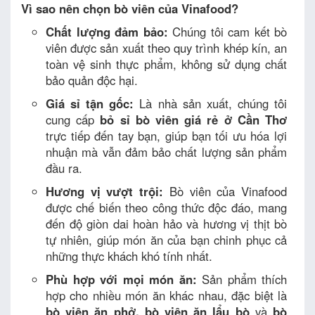
Vì sao nên chọn bò viên của Vinafood?
Chất lượng đảm bảo:
Chúng tôi cam kết bò
viên được sản xuất theo quy trình khép kín, an
toàn vệ sinh thực phẩm, không sử dụng chất
bảo quản độc hại.
Giá sỉ tận gốc:
Là nhà sản xuất, chúng tôi
cung cấp
bỏ sỉ bò viên giá rẻ ở Cần Thơ
trực tiếp đến tay bạn, giúp bạn tối ưu hóa lợi
nhuận mà vẫn đảm bảo chất lượng sản phẩm
đầu ra.
Hương vị vượt trội:
Bò viên của Vinafood
được chế biến theo công thức độc đáo, mang
đến độ giòn dai hoàn hảo và hương vị thịt bò
tự nhiên, giúp món ăn của bạn chinh phục cả
những thực khách khó tính nhất.
Phù hợp với mọi món ăn:
Sản phẩm thích
hợp cho nhiều món ăn khác nhau, đặc biệt là
bò viên ăn phở, bò viên ăn lẩu bò
và
bò