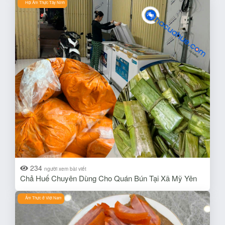
Hội Ẩm Thực Tây Ninh
234
người xem bài viết
Chả Huế Chuyên Dùng Cho Quán Bún Tại Xã Mỹ Yên
Ẩm Thực ở Việt Nam