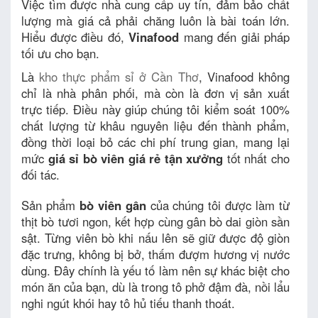
Việc tìm được nhà cung cấp uy tín, đảm bảo chất
lượng mà giá cả phải chăng luôn là bài toán lớn.
Hiểu được điều đó,
Vinafood
mang đến giải pháp
tối ưu cho bạn.
Là
kho thực phẩm sỉ ở Cần Thơ
, Vinafood không
chỉ là nhà phân phối, mà còn là đơn vị sản xuất
trực tiếp. Điều này giúp chúng tôi kiểm soát 100%
chất lượng từ khâu nguyên liệu đến thành phẩm,
đồng thời loại bỏ các chi phí trung gian, mang lại
mức
giá sỉ bò viên giá rẻ tận xưởng
tốt nhất cho
đối tác.
Sản phẩm
bò viên gân
của chúng tôi được làm từ
thịt bò tươi ngon, kết hợp cùng gân bò dai giòn sần
sật. Từng viên bò khi nấu lên sẽ giữ được độ giòn
đặc trưng, không bị bở, thấm đượm hương vị nước
dùng. Đây chính là yếu tố làm nên sự khác biệt cho
món ăn của bạn, dù là trong tô phở đậm đà, nồi lẩu
nghi ngút khói hay tô hủ tiếu thanh thoát.