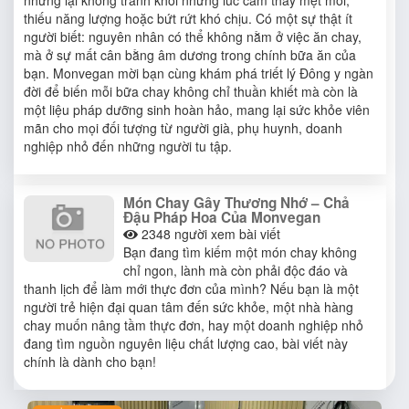
thiếu năng lượng hoặc bứt rứt khó chịu. Có một sự thật ít
người biết: nguyên nhân có thể không nằm ở việc ăn chay,
mà ở sự mất cân bằng âm dương trong chính bữa ăn của
bạn. Monvegan mời bạn cùng khám phá triết lý Đông y ngàn
đời để biến mỗi bữa chay không chỉ thuần khiết mà còn là
một liệu pháp dưỡng sinh hoàn hảo, mang lại sức khỏe viên
mãn cho mọi đối tượng từ người già, phụ huynh, doanh
nghiệp nhỏ đến những người tu tập.
Món Chay Gây Thương Nhớ – Chả
Đậu Pháp Hoa Của Monvegan
2348
người xem bài viết
Bạn đang tìm kiếm một món chay không
chỉ ngon, lành mà còn phải độc đáo và
thanh lịch để làm mới thực đơn của mình? Nếu bạn là một
người trẻ hiện đại quan tâm đến sức khỏe, một nhà hàng
chay muốn nâng tầm thực đơn, hay một doanh nghiệp nhỏ
đang tìm nguồn nguyên liệu chất lượng cao, bài viết này
chính là dành cho bạn!