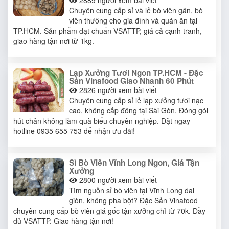
Chuyên cung cấp sỉ và lẻ bò viên gân, bò
viên thường cho gia đình và quán ăn tại
TP.HCM. Sản phẩm đạt chuẩn VSATTP, giá cả cạnh tranh,
giao hàng tận nơi từ 1kg.
Lạp Xưởng Tươi Ngon TP.HCM - Đặc
Sản Vinafood Giao Nhanh 60 Phút
2826
người xem bài viết
Chuyên cung cấp sỉ lẻ lạp xưởng tươi nạc
cao, không cấp đông tại Sài Gòn. Đóng gói
hút chân không làm quà biếu chuyên nghiệp. Đặt ngay
hotline 0935 655 753 để nhận ưu đãi!
Sỉ Bò Viên Vĩnh Long Ngon, Giá Tận
Xưởng
2800
người xem bài viết
Tìm nguồn sỉ bò viên tại Vĩnh Long dai
giòn, không pha bột? Đặc Sản Vinafood
chuyên cung cấp bò viên giá gốc tận xưởng chỉ từ 70k. Đầy
đủ VSATTP. Giao hàng tận nơi!