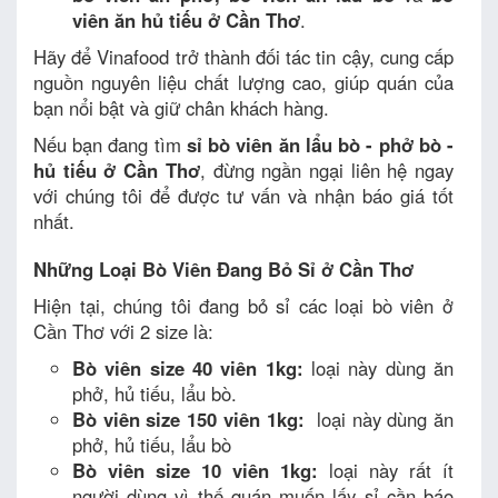
viên ăn hủ tiếu ở Cần Thơ
.
Hãy để Vinafood trở thành đối tác tin cậy, cung cấp
nguồn nguyên liệu chất lượng cao, giúp quán của
bạn nổi bật và giữ chân khách hàng.
Nếu bạn đang tìm
sỉ bò viên ăn lẩu bò - phở bò -
hủ tiếu ở Cần Thơ
, đừng ngần ngại liên hệ ngay
với chúng tôi để được tư vấn và nhận báo giá tốt
nhất.
Những Loại Bò Viên Đang Bỏ Sỉ ở Cần Thơ
Hiện tại, chúng tôi đang bỏ sỉ các loại bò viên ở
Cần Thơ với 2 size là:
Bò viên size 40 viên 1kg:
loại này dùng ăn
phở, hủ tiếu, lẩu bò.
Bò viên size 150 viên 1kg:
loại này dùng ăn
phở, hủ tiếu, lẩu bò
Bò viên size 10 viên 1kg:
loại này rất ít
người dùng vì thế quán muốn lấy sỉ cần báo