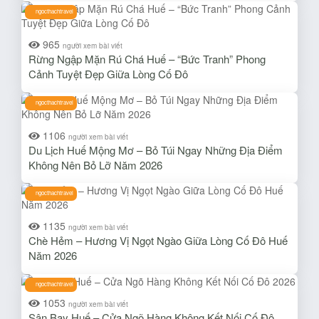
ngocthachtravel
965
người xem bài viết
Rừng Ngập Mặn Rú Chá Huế – “Bức Tranh” Phong
Cảnh Tuyệt Đẹp Giữa Lòng Cố Đô
ngocthachtravel
1106
người xem bài viết
Du Lịch Huế Mộng Mơ – Bỏ Túi Ngay Những Địa Điểm
Không Nên Bỏ Lỡ Năm 2026
ngocthachtravel
1135
người xem bài viết
Chè Hẻm – Hương Vị Ngọt Ngào Giữa Lòng Cố Đô Huế
Năm 2026
ngocthachtravel
1053
người xem bài viết
Sân Bay Huế – Cửa Ngõ Hàng Không Kết Nối Cố Đô