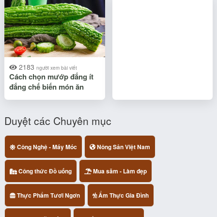
2183
người xem bài viết
Cách chọn mướp đắng ít
đắng chế biến món ăn
Duyệt các Chuyên mục
Công Nghệ - Máy Móc
Nông Sản Việt Nam
Công thức Đồ uống
Mua săm - Làm đẹp
Thực Phẩm Tươi Ngơn
Ẩm Thực Gia Đình