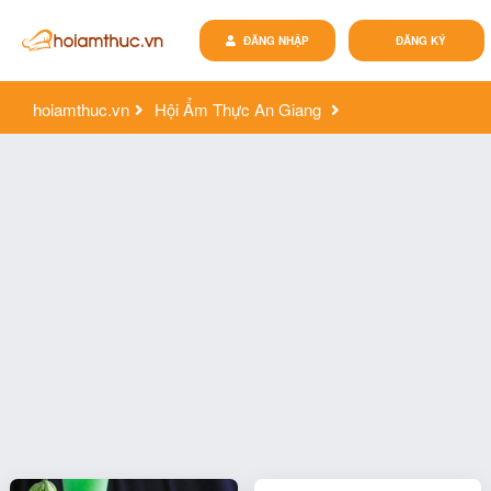
ĐĂNG NHẬP
ĐĂNG KÝ
hoiamthuc.vn
Hội Ẩm Thực An Giang