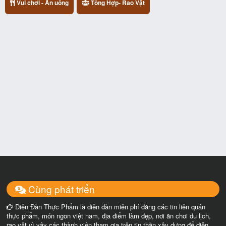
Vui chơi - Ăn uống
Tổng Hợp- Rao Vặt
Cùng phát triển
Diễn Đàn Thực Phẩm là diễn đàn miễn phí đăng các tin liên quán
thực phẩm, món ngon việt nam, địa điểm làm đẹp, nơi ăn chơi du lịch,
rao vặt vì vậy các thành viên tham gia trên tin thần xây dựng để diễn