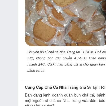
Chuyên bỏ sỉ chả cá Nha Trang tại TP.HCM. Chả cá
tươi, không bột, đạt chuẩn ATVSTP. Giao hàng
nhanh 24/7. Click nhận bảng giá sỉ cho quán bún,
bánh canh!
Cung Cấp Chả Cá Nha Trang Giá Sỉ Tại TP
Bạn đang kinh doanh quán bún chả cá, bánh
một
nguồn sỉ chả cá Nha Trang
vừa đảm bảo đ
tối ưu lợi nhuận?