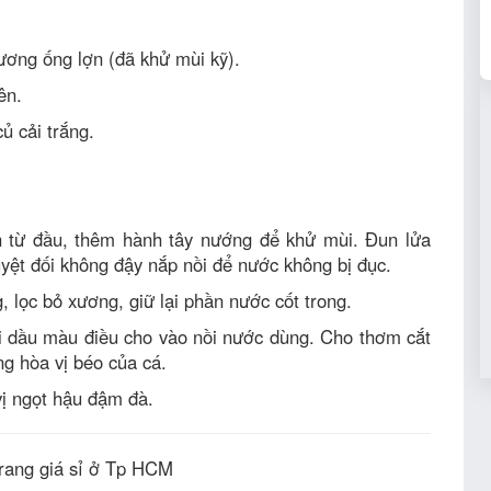
ơng ống lợn (đã khử mùi kỹ).
ên.
ủ cải trắng.
từ đầu, thêm hành tây nướng để khử mùi. Đun lửa
yệt đối không đậy nắp nồi để nước không bị đục.
, lọc bỏ xương, giữ lại phần nước cốt trong.
 dầu màu điều cho vào nồi nước dùng. Cho thơm cắt
ung hòa vị béo của cá.
ị ngọt hậu đậm đà.