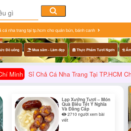
ả cá nha trang tại tp.hcm cho quán bún, bánh canh
ức Đồ uống
Mua săm - Làm đẹp
Thực Phẩm Tươi Ngơn
Ẩm 
Chí Minh
Sỉ Chả Cá Nha Trang Tại TP.HCM C
Lạp Xưởng Tươi – Món
Quà Biếu Tết Ý Nghĩa
Và Đẳng Cấp
2710
người xem bài
viết