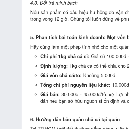
4.3. Đổi trả minh bạch
Nếu sản phẩm có dấu hiệu hư hỏng do vận chu
trong vòng 12 giờ. Chúng tôi luôn đứng về phí
5. Phân tích bài toán kinh doanh: Một vốn 
Hãy cùng làm một phép tính nhỏ cho một quán
Chi phí 1kg chả cá sỉ:
Giả sử 100.000đ -
Định lượng:
1kg chả cá có thể chia cho 
Giá vốn chả cá/tô:
Khoảng 5.000đ.
Tổng chi phí nguyên liệu khác:
10.000đ 
Giá bán:
30.000đ - 45.000đ/tô. => Lợi n
dẫn nếu bạn sở hữu nguồn sỉ ổn định và 
6. Hướng dẫn bảo quản chả cá tại quán
Tại TP.HCM thời tiết thường nắng nóng, việc b