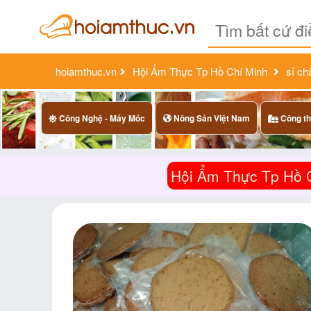
hoiamthuc.vn
Hội Ẩm Thực Tp Hồ Chí Minh
sỉ ch
Công Nghệ - Máy Móc
Nông Sản Việt Nam
Công th
Hội Ẩm Thực Tp Hồ 