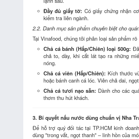
lạnh sâu.
Đầy đủ giấy tờ:
Có giấy chứng nhận cơ 
kiểm tra liên ngành.
2.2. Danh mục sản phẩm chuyên biệt cho quá
Tại Vinafood, chúng tôi phân loại sản phẩm rõ
Chả cá bánh (Hấp/Chiên) loại 500g:
Đây
chả to, dày, khi cắt lát tạo ra những m
nóng.
Chả cá viên (Hấp/Chiên):
Kích thước vừ
hoặc bánh canh cá lóc. Viên chả dai, ngọ
Chả cá tươi nạo sẵn:
Dành cho các quán
thơm thu hút khách.
3. Bí quyết nấu nước dùng chuẩn vị Nha T
Để hỗ trợ quý đối tác tại TP.HCM kinh doanh
dùng "trong vắt, ngọt thanh" – linh hồn của m