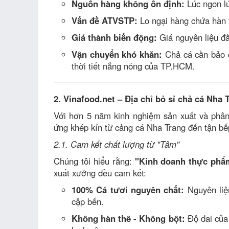
Nguồn hàng không ổn định:
Lúc ngon lú
Vấn đề ATVSTP:
Lo ngại hàng chứa hàn 
Giá thành biến động:
Giá nguyên liệu đầ
Vận chuyển khó khăn:
Chả cá cần bảo q
thời tiết nắng nóng của TP.HCM.
2. Vinafood.net – Địa chỉ bỏ sỉ chả cá Nha
Với hơn 5 năm kinh nghiệm sản xuất và phân
ứng khép kín từ cảng cá Nha Trang đến tận b
2.1. Cam kết chất lượng từ "Tâm"
Chúng tôi hiểu rằng:
"Kinh doanh thực phẩm
xuất xưởng đều cam kết:
100% Cá tươi nguyên chất:
Nguyên liệ
cập bến.
Không hàn thê - Không bột:
Độ dai của 