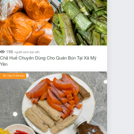
196
người xem bài viết
Chả Huế Chuyên Dùng Cho Quán Bún Tại Xã Mỹ
Yên
Ẩm Thực ở Việt Nam