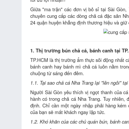
Giữa "ma trận" các đơn vị bỏ sỉ tại Sài Gòn,
chuyên cung cấp các dòng chả cá đặc sản Nha
24 quận huyện khẳng định thương hiệu và giữ 
1. Thị trường bún chả cá, bánh canh tại T
TP.HCM là thị trường ẩm thực sôi động nhất 
bánh canh hay bánh mì chả cá luôn nằm tro
chuộng từ sáng đến đêm.
1.1. Tại sao chả cá Nha Trang lại "lên ngôi" tạ
Người Sài Gòn yêu thích vị ngọt thanh của cá 
hành có trong chả cá Nha Trang. Tuy nhiên, 
định. Chỉ cần một ngày nhập phải hàng kém c
của bạn sẽ mất khách ngay lập tức.
1.2. Khó khăn của các chủ quán bún, bánh ca