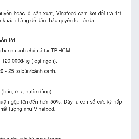
yển hoặc lỗi sản xuất, Vinafood cam kết đổi trả 1:1
a khách hàng để đảm bảo quyền lợi tối đa.
bốn lời
 bánh canh chả cá tại TP.HCM:
 120.000đ/kg (loại ngon).
20 - 25 tô bún/bánh canh.
(bún, rau, nước dùng).
huận gộp lên đến hơn 50%. Đây là con số cực kỳ hấp
chất lượng như Vinafood.
ảo quản cực kỳ quan trọng: