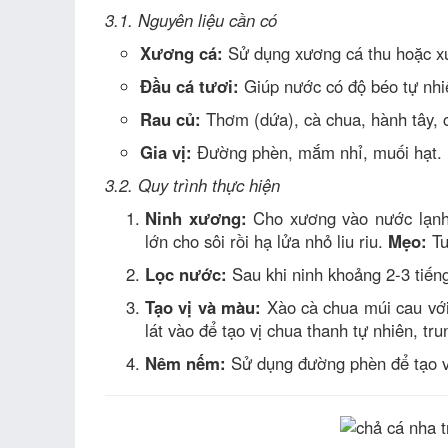
3.1. Nguyên liệu cần có
Xương cá:
Sử dụng xương cá thu hoặc xư
Đầu cá tươi:
Giúp nước có độ béo tự nhi
Rau củ:
Thơm (dứa), cà chua, hành tây, c
Gia vị:
Đường phèn, mắm nhỉ, muối hạt.
3.2. Quy trình thực hiện
Ninh xương:
Cho xương vào nước lạnh 
lớn cho sôi rồi hạ lửa nhỏ liu riu.
Mẹo:
Tu
Lọc nước:
Sau khi ninh khoảng 2-3 tiếng
Tạo vị và màu:
Xào cà chua múi cau với
lát vào để tạo vị chua thanh tự nhiên, tr
Nêm nếm:
Sử dụng đường phèn để tạo v