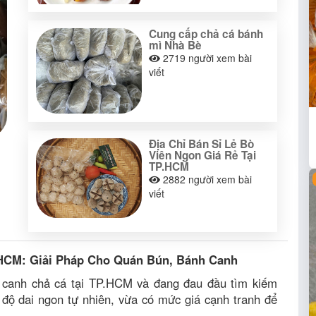
Cung cấp chả cá bánh
mì Nhà Bè
2719
người xem bài
viết
Địa Chỉ Bán Sỉ Lẻ Bò
Viên Ngon Giá Rẻ Tại
TP.HCM
2882
người xem bài
viết
.HCM: Giải Pháp Cho Quán Bún, Bánh Canh
 canh chả cá tại TP.HCM và đang đau đầu tìm kiếm
ộ dai ngon tự nhiên, vừa có mức giá cạnh tranh để