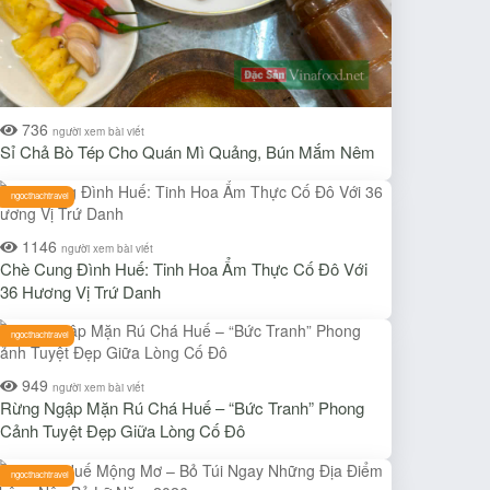
736
người xem bài viết
Sỉ Chả Bò Tép Cho Quán Mì Quảng, Bún Mắm Nêm
ngocthachtravel
1146
người xem bài viết
Chè Cung Đình Huế: Tinh Hoa Ẩm Thực Cố Đô Với
36 Hương Vị Trứ Danh
ngocthachtravel
949
người xem bài viết
Rừng Ngập Mặn Rú Chá Huế – “Bức Tranh” Phong
Cảnh Tuyệt Đẹp Giữa Lòng Cố Đô
ngocthachtravel