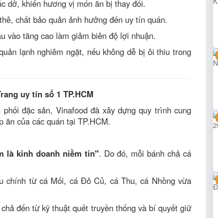
c dở, khiến hương vị món ăn bị thay đổi.
thê, chất bảo quản ảnh hưởng đến uy tín quán.
u vào tăng cao làm giảm biên độ lợi nhuận.
uản lạnh nghiêm ngặt, nếu không dễ bị ôi thiu trong
 Trang uy tín số 1 TP.HCM
 phối đặc sản, Vinafood đã xây dựng quy trình cung
ếp ăn của các quán tại TP.HCM.
 là kinh doanh niềm tin"
. Do đó, mỗi bánh chả cá
u chính từ cá Mối, cá Đỏ Củ, cá Thu, cá Nhồng vừa
chả đến từ kỹ thuật quết truyền thống và bí quyết giữ