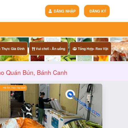
ĐĂNG NHẬP
ĐĂNG KÝ
Thực Gia Đình
Vui chơi - Ăn uống
Tổng Hợp- Rao Vặt
ho Quán Bún, Bánh Canh
Hội Ẩm Thực Tây Ninh