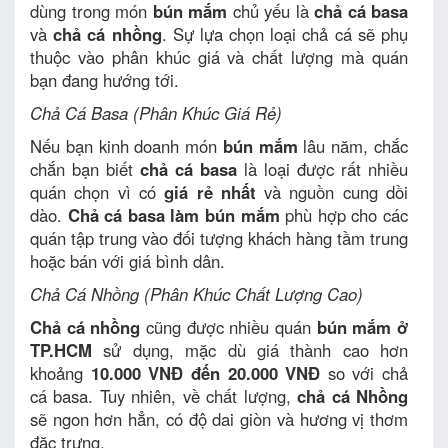
dùng trong món
bún mắm
chủ yếu là
chả cá basa
và
chả cá nhồng
. Sự lựa chọn loại chả cá sẽ phụ
thuộc vào phân khúc giá và chất lượng mà quán
bạn đang hướng tới.
Chả Cá Basa (Phân Khúc Giá Rẻ)
Nếu bạn kinh doanh món
bún mắm
lâu năm, chắc
chắn bạn biết
chả cá basa
là loại được rất nhiều
quán chọn vì có
giá rẻ nhất
và nguồn cung dồi
dào.
Chả cá basa làm bún mắm
phù hợp cho các
quán tập trung vào đối tượng khách hàng tầm trung
hoặc bán với giá bình dân.
Chả Cá Nhồng (Phân Khúc Chất Lượng Cao)
Chả cá nhồng
cũng được nhiều quán
bún mắm ở
TP.HCM
sử dụng, mặc dù giá thành cao hơn
khoảng
10.000 VNĐ đến 20.000 VNĐ
so với chả
cá basa. Tuy nhiên, về chất lượng,
chả cá Nhồng
sẽ ngon hơn hẳn, có độ dai giòn và hương vị thơm
đặc trưng.