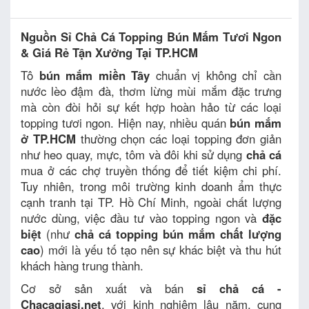
Nguồn Sỉ Chả Cá Topping Bún Mắm Tươi Ngon
& Giá Rẻ Tận Xưởng Tại TP.HCM
Tô
bún mắm miền Tây
chuẩn vị không chỉ cần
nước lèo đậm đà, thơm lừng mùi mắm đặc trưng
mà còn đòi hỏi sự kết hợp hoàn hảo từ các loại
topping tươi ngon. Hiện nay, nhiều quán
bún mắm
ở TP.HCM
thường chọn các loại topping đơn giản
như heo quay, mực, tôm và đôi khi sử dụng
chả cá
mua ở các chợ truyền thống để tiết kiệm chi phí.
Tuy nhiên, trong môi trường kinh doanh ẩm thực
cạnh tranh tại TP. Hồ Chí Minh, ngoài chất lượng
nước dùng, việc đầu tư vào topping ngon và
đặc
biệt
(như
chả cá topping bún mắm chất lượng
cao
) mới là yếu tố tạo nên sự khác biệt và thu hút
khách hàng trung thành.
Cơ sở sản xuất và bán
sỉ chả cá -
Chacagiasi.net
, với kinh nghiệm lâu năm, cung