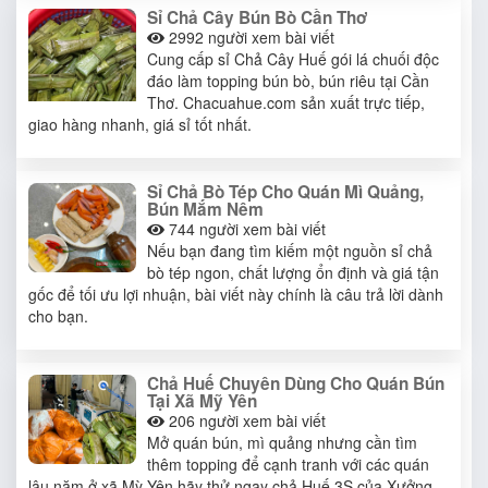
Sỉ Chả Cây Bún Bò Cần Thơ
2992
người xem bài viết
Cung cấp sỉ Chả Cây Huế gói lá chuối độc
đáo làm topping bún bò, bún riêu tại Cần
Thơ. Chacuahue.com sản xuất trực tiếp,
giao hàng nhanh, giá sỉ tốt nhất.
Sỉ Chả Bò Tép Cho Quán Mì Quảng,
Bún Mắm Nêm
744
người xem bài viết
Nếu bạn đang tìm kiếm một nguồn sỉ chả
bò tép ngon, chất lượng ổn định và giá tận
gốc để tối ưu lợi nhuận, bài viết này chính là câu trả lời dành
cho bạn.
Chả Huế Chuyên Dùng Cho Quán Bún
Tại Xã Mỹ Yên
206
người xem bài viết
Mở quán bún, mì quảng nhưng cần tìm
thêm topping để cạnh tranh với các quán
lâu năm ở xã Mỳ Yên hãy thử ngay chả Huế 3S của Xưởng