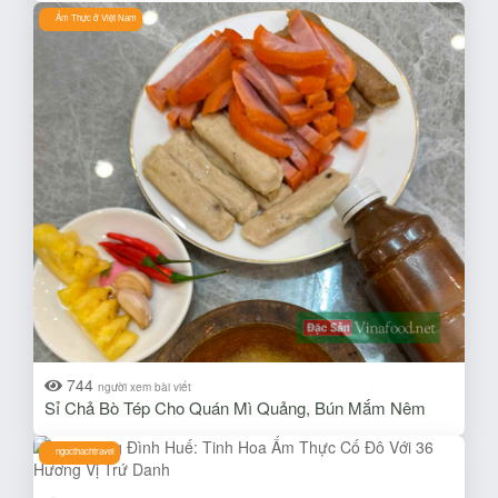
Ẩm Thực ở Việt Nam
744
người xem bài viết
Sỉ Chả Bò Tép Cho Quán Mì Quảng, Bún Mắm Nêm
ngocthachtravel