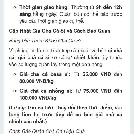
Thời gian giao hàng:
Thường từ
9h đến 12h
sáng
hằng ngày. Quán bún có thể báo trước
yêu cầu thời gian giao cụ thể.
Cập Nhật Giá Chả Cá Sỉ và Cách Bảo Quản
Bảng Giá Tham Khảo Chả Cá Sỉ
Vì chúng tôi là nơi trực tiếp sản xuất và bán
sỉ chả
cá
,
giá chả cá sỉ
sẽ có sự
chiết khấu
tùy thuộc
vào số lượng quán lấy trong một đơn hàng.
Giá chả cá basa sỉ:
Từ
55.000 VNĐ
đến
80.000 VNĐ/kg
.
Giá chả cá nhồng sỉ:
Từ
75.000 VNĐ
đến
100.000 VNĐ/kg
.
(Lưu ý: Giá cá tươi thay đổi theo thời điểm, vui
lòng liên hệ trực tiếp để có báo giá chả cá
chính xác nhất.)
Cách Bảo Quản Chả Cá Hiệu Quả