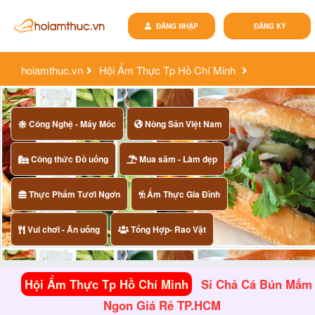
ĐĂNG NHẬP
ĐĂNG KÝ
hoiamthuc.vn
Hội Ẩm Thực Tp Hồ Chí Minh
sỉ chả cá bún mắm ngon giá rẻ tp.hcm
Công Nghệ - Máy Móc
Nông Sản Việt Nam
Công thức Đồ uống
Mua săm - Làm đẹp
Thực Phẩm Tươi Ngơn
Ẩm Thực Gia Đình
Vui chơi - Ăn uống
Tổng Hợp- Rao Vặt
Hội Ẩm Thực Tp Hồ Chí Minh
Sỉ Chả Cá Bún Mắm
Ngon Giá Rẻ TP.HCM