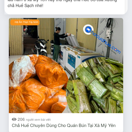
chả Huế Sạch nhé!
Hội Ẩm Thực Tây Ninh
206
người xem bài viết
Chả Huế Chuyên Dùng Cho Quán Bún Tại Xã Mỹ Yên