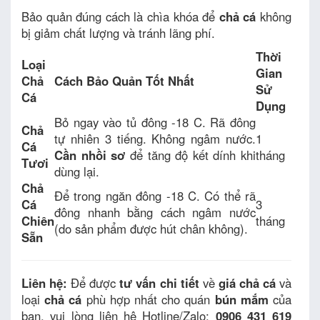
Bảo quản đúng cách là chìa khóa để
chả cá
không
bị giảm chất lượng và tránh lãng phí.
Thời
Loại
Gian
Chả
Cách Bảo Quản Tốt Nhất
Sử
Cá
Dụng
Bỏ ngay vào tủ đông -18 C. Rã đông
Chả
tự nhiên 3 tiếng. Không ngâm nước.
1
Cá
Cần nhồi sơ
để tăng độ kết dính khi
tháng
Tươi
dùng lại.
Chả
Để trong ngăn đông -18 C. Có thể rã
Cá
3
đông nhanh bằng cách ngâm nước
Chiên
tháng
(do sản phẩm được hút chân không).
Sẵn
Liên hệ:
Để được
tư vấn chi tiết
về
giá chả cá
và
loại
chả cá
phù hợp nhất cho quán
bún mắm
của
bạn, vui lòng liên hệ Hotline/Zalo:
0906 431 619