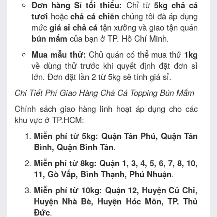
Đơn hàng Sỉ tối thiểu:
Chỉ từ
5kg
chả cá
tươi
hoặc
chả cá chiên
chúng tôi đã áp dụng
mức
giá sỉ chả cá
tận xưởng và giao tận quán
bún mắm
của bạn ở TP. Hồ Chí Minh.
Mua mẫu thử:
Chủ quán có thể mua thử
1kg
về dùng thử trước khi quyết định đặt đơn sỉ
lớn. Đơn đặt lần 2 từ 5kg sẽ tính giá sỉ.
Chi Tiết Phí Giao Hàng Chả Cá Topping Bún Mắm
Chính sách giao hàng linh hoạt áp dụng cho các
khu vực ở TP.HCM:
Miễn phí từ 5kg:
Quận Tân Phú, Quận Tân
Bình, Quận Bình Tân
.
Miễn phí từ 8kg:
Quận 1, 3, 4, 5, 6, 7, 8, 10,
11, Gò Vấp, Bình Thạnh, Phú Nhuận
.
Miễn phí từ 10kg:
Quận 12, Huyện Củ Chi,
Huyện Nhà Bè, Huyện Hóc Môn, TP. Thủ
Đức
.