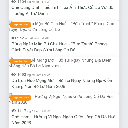
1154
người xem bài viết
Chè Cung Đình Huế: Tinh Hoa Ẩm Thực Cố Đô Với 36
Hương Vị Trứ Danh
ngocthachtravel
952
người xem bài viết
Rừng Ngập Mặn Rú Chá Huế – “Bức Tranh” Phong
Cảnh Tuyệt Đẹp Giữa Lòng Cố Đô
ngocthachtravel
1093
người xem bài viết
Du Lịch Huế Mộng Mơ – Bỏ Túi Ngay Những Địa Điểm
Không Nên Bỏ Lỡ Năm 2026
ngocthachtravel
1117
người xem bài viết
Chè Hẻm – Hương Vị Ngọt Ngào Giữa Lòng Cố Đô Huế
Năm 2026