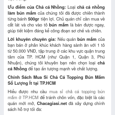
Ưu điểm của Chả cá Nhồng:
Loại
chả cá nhồng
làm bún mắm
của chúng tôi đã được chiên thành
từng bánh
500gr
tiện lợi. Chủ quán chỉ cần mua về
cắt lát và cho vào tô
bún mắm
là bán được ngay,
giúp tiết kiệm đáng kể công đoạn sơ chế và chiên.
Lời khuyên chuyên gia:
Nếu quán
bún mắm
của
bạn bán ở phân khúc khách hàng sành ăn với 1 tô
từ 50.000 VNĐ, tập trung ở các khu vực quận trung
tâm của TP. HCM (như Quận 1, Quận 3, Phú
Nhuận), chúng tôi khuyên bạn nên chọn loại
chả
cá Nhồng
để tạo ấn tượng mạnh về chất lượng.
Chính Sách Mua Sỉ Chả Cá Topping Bún Mắm
Số Lượng Ít tại TP.HCM
Hiểu được nhu cầu
mua sỉ chả cá topping bún
mắm ở TP.HCM
để tránh chôn vốn, đặc biệt là các
quán mới mở,
Chacagiasi.net
đã xây dựng chính
sách hỗ trợ tối đa: