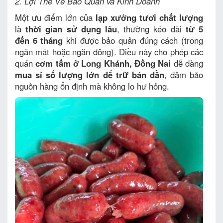
2. Lợi Thế Về Bảo Quản và Kinh Doanh
Một ưu điểm lớn của
lạp xưởng tươi chất lượng
là
thời gian sử dụng lâu
, thường kéo dài
từ 5
đến 6 tháng
khi được bảo quản đúng cách (trong
ngăn mát hoặc ngăn đông). Điều này cho phép các
quán
cơm tấm ở Long Khánh, Đồng Nai
dễ dàng
mua sỉ số lượng lớn để trữ bán dần
, đảm bảo
nguồn hàng ổn định mà không lo hư hỏng.