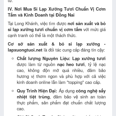
tử.
IV. Nơi Mua Sỉ Lạp Xưởng Tươi Chuẩn Vị Cơm
Tấm và Kinh Doanh tại Đồng Nai
Tại Long Khánh, việc tìm được
nơi sản xuất và bỏ
sỉ lạp xưởng tươi chuẩn vị cơm tấm
với mức giá
cạnh tranh có thể là một thách thức.
Cơ sở sản xuất & bỏ sỉ lạp xưởng -
lapxuongtuoi.net
là đối tác cung cấp đáng tin cậy:
Chất lượng Nguyên Liệu:
Lạp xưởng tươi
được làm từ nguồn
nạc heo tươi
, tỷ lệ nạc
cao, không độn mỡ quá nhiều, đảm bảo
hương vị thơm ngon và phù hợp với cả việc
kinh doanh online lẫn làm "topping" cao cấp.
Quy Trình Hiện Đại:
Áp dụng
công nghệ sấy
nhiệt tiệt trùng
, đảm bảo vệ sinh an toàn
thực phẩm, sản phẩm đạt chuẩn chất lượng
cao.