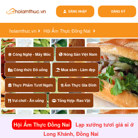
ĐĂNG NHẬP
ĐĂNG KÝ
hoiamthuc.vn
Hội Ẩm Thực Đồng Nai
lạp xưởng tươi giá sỉ ở long khánh, đồng nai
Công Nghệ - Máy Móc
Nông Sản Việt Nam
Công thức Đồ uống
Mua săm - Làm đẹp
Thực Phẩm Tươi Ngơn
Ẩm Thực Gia Đình
Vui chơi - Ăn uống
Tổng Hợp- Rao Vặt
Hội Ẩm Thực Đồng Nai
Lạp xưởng tươi giá sỉ ở
Long Khánh, Đồng Nai