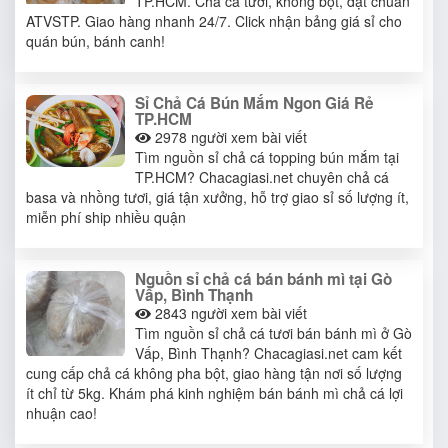
TP.HCM. Chả cá tươi, không bột, đạt chuẩn
ATVSTP. Giao hàng nhanh 24/7. Click nhận bảng giá sỉ cho
quán bún, bánh canh!
Sỉ Chả Cá Bún Mắm Ngon Giá Rẻ
TP.HCM
2978
người xem bài viết
Tìm nguồn sỉ chả cá topping bún mắm tại
TP.HCM? Chacagiasi.net chuyên chả cá
basa và nhồng tươi, giá tận xưởng, hỗ trợ giao sỉ số lượng ít,
miễn phí ship nhiều quận
Nguồn sỉ chả cá bán bánh mì tại Gò
Vấp, Bình Thạnh
2843
người xem bài viết
Tìm nguồn sỉ chả cá tươi bán bánh mì ở Gò
Vấp, Bình Thạnh? Chacagiasi.net cam kết
cung cấp chả cá không pha bột, giao hàng tận nơi số lượng
ít chỉ từ 5kg. Khám phá kinh nghiệm bán bánh mì chả cá lợi
nhuận cao!