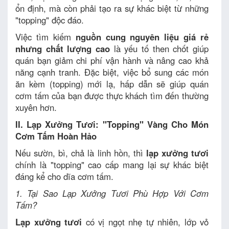
ổn định, mà còn phải tạo ra sự khác biệt từ những
"topping" độc đáo.
Việc tìm kiếm
nguồn cung nguyên liệu giá rẻ
nhưng chất lượng cao
là yếu tố then chốt giúp
quán bạn giảm chi phí vận hành và nâng cao khả
năng cạnh tranh. Đặc biệt, việc bổ sung các món
ăn kèm (topping) mới lạ, hấp dẫn sẽ giúp quán
cơm tấm của bạn được thực khách tìm đến thường
xuyên hơn.
II. Lạp Xưởng Tươi: "Topping" Vàng Cho Món
Cơm Tấm Hoàn Hảo
Nếu sườn, bì, chả là linh hồn, thì
lạp xưởng tươi
chính là "topping" cao cấp mang lại sự khác biệt
đáng kể cho dĩa cơm tấm.
1. Tại Sao Lạp Xưởng Tươi Phù Hợp Với Cơm
Tấm?
Lạp xưởng tươi
có vị ngọt nhẹ tự nhiên, lớp vỏ