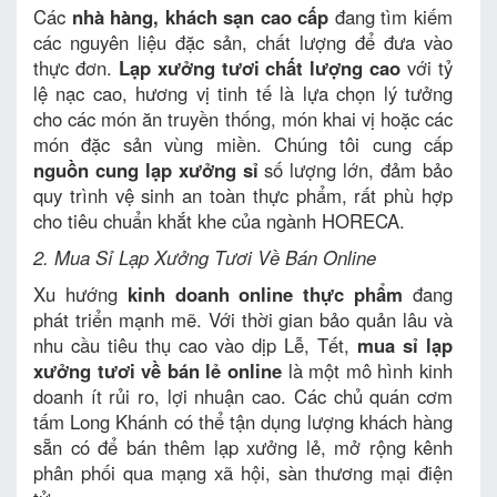
Các
nhà hàng, khách sạn cao cấp
đang tìm kiếm
các nguyên liệu đặc sản, chất lượng để đưa vào
thực đơn.
Lạp xưởng tươi chất lượng cao
với tỷ
lệ nạc cao, hương vị tinh tế là lựa chọn lý tưởng
cho các món ăn truyền thống, món khai vị hoặc các
món đặc sản vùng miền. Chúng tôi cung cấp
nguồn cung lạp xưởng sỉ
số lượng lớn, đảm bảo
quy trình vệ sinh an toàn thực phẩm, rất phù hợp
cho tiêu chuẩn khắt khe của ngành HORECA.
2. Mua Sỉ Lạp Xưởng Tươi Về Bán Online
Xu hướng
kinh doanh online thực phẩm
đang
phát triển mạnh mẽ. Với thời gian bảo quản lâu và
nhu cầu tiêu thụ cao vào dịp Lễ, Tết,
mua sỉ lạp
xưởng tươi về bán lẻ online
là một mô hình kinh
doanh ít rủi ro, lợi nhuận cao. Các chủ quán cơm
tấm Long Khánh có thể tận dụng lượng khách hàng
sẵn có để bán thêm lạp xưởng lẻ, mở rộng kênh
phân phối qua mạng xã hội, sàn thương mại điện