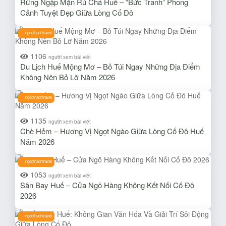
Rừng Ngập Mặn Rú Chá Huế – “Bức Tranh” Phong
Cảnh Tuyệt Đẹp Giữa Lòng Cố Đô
ngocthachtravel
1106
người xem bài viết
Du Lịch Huế Mộng Mơ – Bỏ Túi Ngay Những Địa Điểm
Không Nên Bỏ Lỡ Năm 2026
ngocthachtravel
1135
người xem bài viết
Chè Hẻm – Hương Vị Ngọt Ngào Giữa Lòng Cố Đô Huế
Năm 2026
ngocthachtravel
1053
người xem bài viết
Sân Bay Huế – Cửa Ngõ Hàng Không Kết Nối Cố Đô
2026
ngocthachtravel