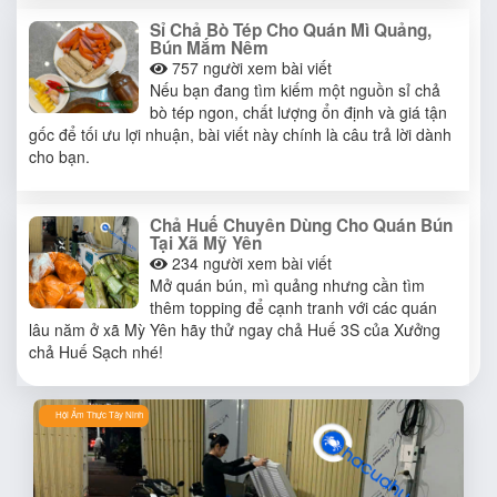
Sỉ Chả Bò Tép Cho Quán Mì Quảng,
Bún Mắm Nêm
757
người xem bài viết
Nếu bạn đang tìm kiếm một nguồn sỉ chả
bò tép ngon, chất lượng ổn định và giá tận
gốc để tối ưu lợi nhuận, bài viết này chính là câu trả lời dành
cho bạn.
Chả Huế Chuyên Dùng Cho Quán Bún
Tại Xã Mỹ Yên
234
người xem bài viết
Mở quán bún, mì quảng nhưng cần tìm
thêm topping để cạnh tranh với các quán
lâu năm ở xã Mỳ Yên hãy thử ngay chả Huế 3S của Xưởng
chả Huế Sạch nhé!
Hội Ẩm Thực Tây Ninh