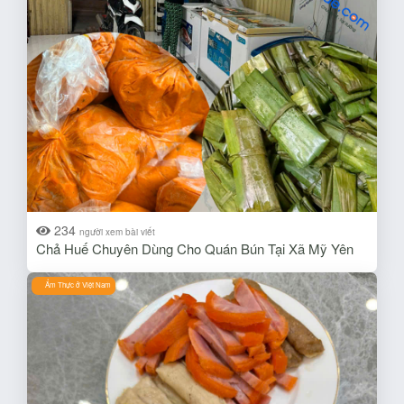
234
người xem bài viết
Chả Huế Chuyên Dùng Cho Quán Bún Tại Xã Mỹ Yên
Ẩm Thực ở Việt Nam