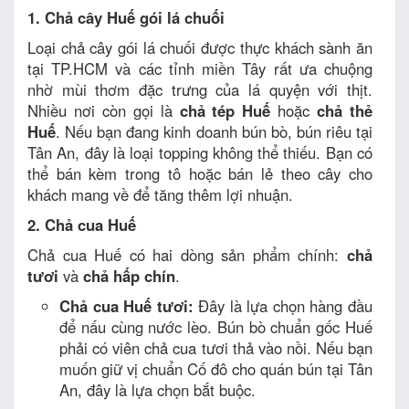
1. Chả cây Huế gói lá chuối
Loại chả cây gói lá chuối được thực khách sành ăn
tại TP.HCM và các tỉnh miền Tây rất ưa chuộng
nhờ mùi thơm đặc trưng của lá quyện với thịt.
Nhiều nơi còn gọi là
chả tép Huế
hoặc
chả thẻ
Huế
. Nếu bạn đang kinh doanh bún bò, bún riêu tại
Tân An, đây là loại topping không thể thiếu. Bạn có
thể bán kèm trong tô hoặc bán lẻ theo cây cho
khách mang về để tăng thêm lợi nhuận.
2. Chả cua Huế
Chả cua Huế có hai dòng sản phẩm chính:
chả
tươi
và
chả hấp chín
.
Chả cua Huế tươi:
Đây là lựa chọn hàng đầu
để nấu cùng nước lèo. Bún bò chuẩn gốc Huế
phải có viên chả cua tươi thả vào nồi. Nếu bạn
muốn giữ vị chuẩn Cố đô cho quán bún tại Tân
An, đây là lựa chọn bắt buộc.