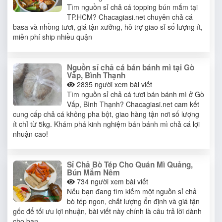
Tìm nguồn sỉ chả cá topping bún mắm tại
TP.HCM? Chacagiasi.net chuyên chả cá
basa và nhồng tươi, giá tận xưởng, hỗ trợ giao sỉ số lượng ít,
miễn phí ship nhiều quận
Nguồn sỉ chả cá bán bánh mì tại Gò
Vấp, Bình Thạnh
2835
người xem bài viết
Tìm nguồn sỉ chả cá tươi bán bánh mì ở Gò
Vấp, Bình Thạnh? Chacagiasi.net cam kết
cung cấp chả cá không pha bột, giao hàng tận nơi số lượng
ít chỉ từ 5kg. Khám phá kinh nghiệm bán bánh mì chả cá lợi
nhuận cao!
Sỉ Chả Bò Tép Cho Quán Mì Quảng,
Bún Mắm Nêm
734
người xem bài viết
Nếu bạn đang tìm kiếm một nguồn sỉ chả
bò tép ngon, chất lượng ổn định và giá tận
gốc để tối ưu lợi nhuận, bài viết này chính là câu trả lời dành
cho bạn.