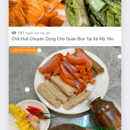
191
người xem bài viết
Chả Huế Chuyên Dùng Cho Quán Bún Tại Xã Mỹ Yên
Ẩm Thực ở Việt Nam