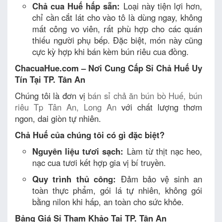
Chả cua Huế hấp sẵn:
Loại này tiện lợi hơn,
chỉ cần cắt lát cho vào tô là dùng ngay, không
mất công vo viên, rất phù hợp cho các quán
thiếu người phụ bếp. Đặc biệt, món này cũng
cực kỳ hợp khi bán kèm bún riêu cua đồng.
ChacuaHue.com – Nơi Cung Cấp Sỉ Chả Huế Uy
Tín Tại TP. Tân An
Chúng tôi là đơn vị
bán sỉ chả ăn bún bò Huế, bún
riêu Tp Tân An, Long An
với chất lượng thơm
ngon, dai giòn tự nhiên.
Chả Huế của chúng tôi có gì đặc biệt?
Nguyên liệu tươi sạch:
Làm từ thịt nạc heo,
nạc cua tươi kết hợp gia vị bí truyền.
Quy trình thủ công:
Đảm bảo vệ sinh an
toàn thực phẩm, gói lá tự nhiên, không gói
bằng nilon khi hấp, an toàn cho sức khỏe.
Bảng Giá Sỉ Tham Khảo Tại TP. Tân An