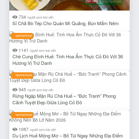
734
người xem bài viết
Sỉ Chả Bò Tép Cho Quán Mì Quảng, Bún Mắm Nêm
ngocthachtravel
1141
người xem bài viết
Chè Cung Đình Huế: Tinh Hoa Ẩm Thực Cố Đô Với 36
Hương Vị Trứ Danh
ngocthachtravel
945
người xem bài viết
Rừng Ngập Mặn Rú Chá Huế – “Bức Tranh” Phong
Cảnh Tuyệt Đẹp Giữa Lòng Cố Đô
ngocthachtravel
1087
người xem bài viết
Du Lịch Huế Mộng Mơ – Bỏ Túi Ngay Những Địa Điểm