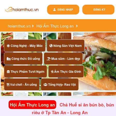
ĐĂNG NHẬP
ĐĂNG KÝ
hoiamthuc.vn
Hội Ẩm Thực Long an
chả huế sỉ ăn bún bò, bún riêu ở tp tân an - long an
Công Nghệ - Máy Móc
Nông Sản Việt Nam
Công thức Đồ uống
Mua săm - Làm đẹp
Thực Phẩm Tươi Ngơn
Ẩm Thực Gia Đình
Vui chơi - Ăn uống
Tổng Hợp- Rao Vặt
Hội Ẩm Thực Long an
Chả Huế sỉ ăn bún bò, bún
riêu ở Tp Tân An - Long An