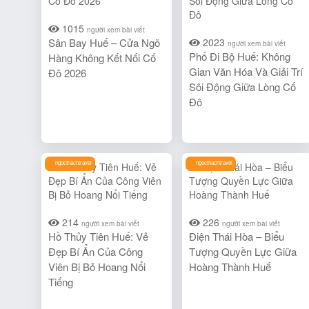
1015
người xem bài viết
Sân Bay Huế – Cửa Ngõ
2023
người xem bài viết
Phố Đi Bộ Huế: Không
Hàng Không Kết Nối Cố
Gian Văn Hóa Và Giải Trí
Đô 2026
Sôi Động Giữa Lòng Cố
Đô
ngocthachtravel
ngocthachtravel
214
226
người xem bài viết
người xem bài viết
Hồ Thủy Tiên Huế: Vẻ
Điện Thái Hòa – Biểu
Đẹp Bí Ẩn Của Công
Tượng Quyền Lực Giữa
Viên Bị Bỏ Hoang Nổi
Hoàng Thành Huế
Tiếng