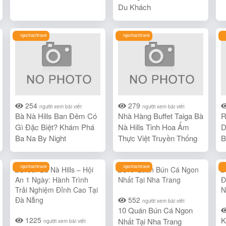
Du Khách
ngocthachtravel
ngocthachtravel
254
279
người xem bài viết
người xem bài viết
Bà Nà Hills Ban Đêm Có
Nhà Hàng Buffet Taiga Bà
R
Gì Đặc Biệt? Khám Phá
Nà Hills Tinh Hoa Ẩm
D
Ba Na By Night
Thực Việt Truyền Thống
B
ngocthachtravel
ngocthachtravel
552
người xem bài viết
10 Quán Bún Cá Ngon
1225
K
Nhất Tại Nha Trang
người xem bài viết