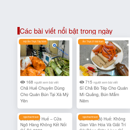
Các bài viết nổi bật trong ngày
Hội Ẩm Thực Tây Ninh
Ẩm Thực ở Việt Nam
168
715
người xem bài viết
người xem bài viết
Chả Huế Chuyên Dùng
Sỉ Chả Bò Tép Cho Quán
Cho Quán Bún Tại Xã Mỹ
Mì Quảng, Bún Mắm
Yên
Nêm
ngocthachtravel
ngocthachtravel