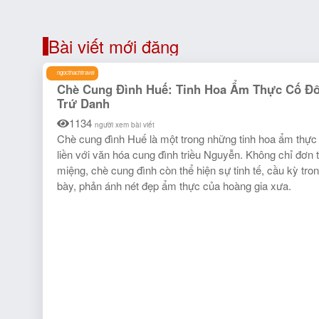
Bài viết mới đăng
ngocthachtravel
Chè Cung Đình Huế: Tinh Hoa Ẩm Thực Cố Đô
Trứ Danh
1134
người xem bài viết
Chè cung đình Huế là một trong những tinh hoa ẩm thực
liền với văn hóa cung đình triều Nguyễn. Không chỉ đơn 
miệng, chè cung đình còn thể hiện sự tinh tế, cầu kỳ tro
bày, phản ánh nét đẹp ẩm thực của hoàng gia xưa.