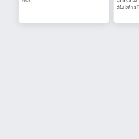
đâu bán sỉ