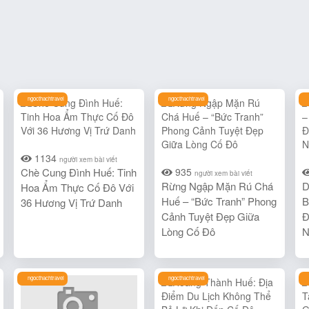
ngocthachtravel
ngocthachtravel
1134
người xem bài viết
Chè Cung Đình Huế: Tinh
935
người xem bài viết
Rừng Ngập Mặn Rú Chá
D
Hoa Ẩm Thực Cố Đô Với
Huế – “Bức Tranh” Phong
B
36 Hương Vị Trứ Danh
Cảnh Tuyệt Đẹp Giữa
Đ
Lòng Cố Đô
N
ngocthachtravel
ngocthachtravel