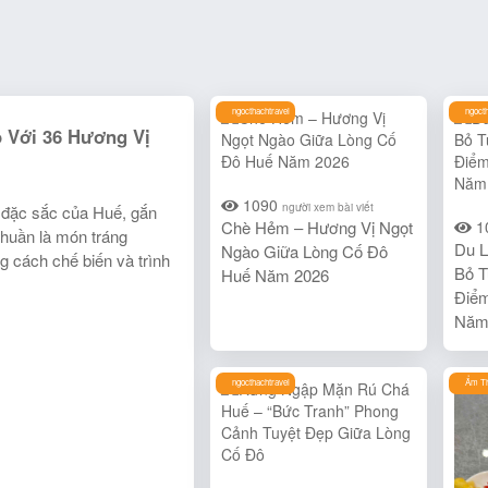
ngocthachtravel
ngoct
 Với 36 Hương Vị
1090
người xem bài viết
 đặc sắc của Huế, gắn
Chè Hẻm – Hương Vị Ngọt
1
thuần là món tráng
Du L
Ngào Giữa Lòng Cố Đô
ng cách chế biến và trình
Bỏ T
Huế Năm 2026
Điể
Năm
ngocthachtravel
Ẩm Th