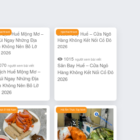
hachtravel
ngocthachtravel
1015
người xem bài viết
070
Sân Bay Huế – Cửa Ngõ
người xem bài viết
ịch Huế Mộng Mơ –
Hàng Không Kết Nối Cố Đô
úi Ngay Những Địa
2026
m Không Nên Bỏ Lỡ
 2026
ực ở Việt Nam
Hội Ẩm Thực Tây Ninh