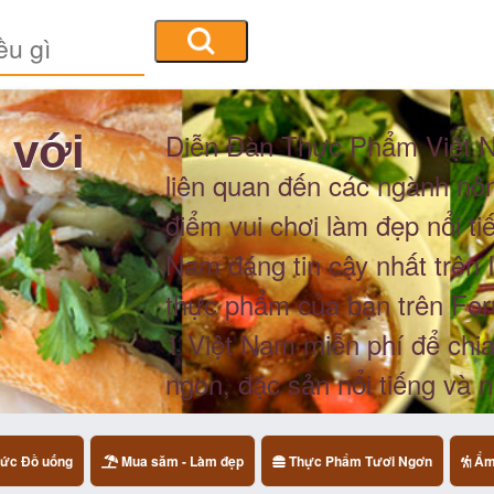
 với
Diễn Đàn Thực Phẩm Việt Na
liên quan đến các ngành nông
điểm vui chơi làm đẹp nổi t
Nam đáng tin cậy nhất trên 
thực phẩm của bạn trên F
1 Việt Nam miễn phí để chi
ngon, đặc sản nổi tiếng và 
ức Đồ uống
Mua săm - Làm đẹp
Thực Phẩm Tươi Ngơn
Ẩm 