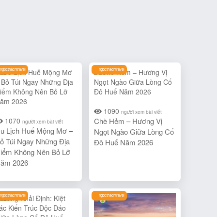
ngocthachtravel
ngocthachtravel
1090
người xem bài viết
1070
Chè Hẻm – Hương Vị
người xem bài viết
u Lịch Huế Mộng Mơ –
Ngọt Ngào Giữa Lòng Cố
ỏ Túi Ngay Những Địa
Đô Huế Năm 2026
iểm Không Nên Bỏ Lỡ
ăm 2026
ngocthachtravel
ngocthachtravel