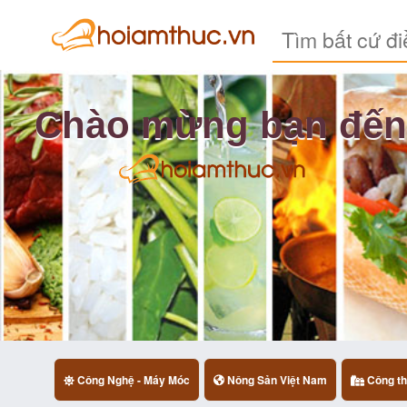
Chào mừng bạn đến
Công Nghệ - Máy Móc
Nông Sản Việt Nam
Công th