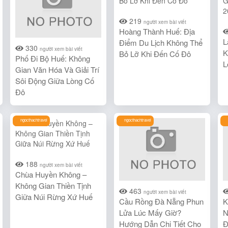
219
người xem bài viết
Hoàng Thành Huế: Địa
L
Điểm Du Lịch Không Thể
330
người xem bài viết
K
Bỏ Lỡ Khi Đến Cố Đô
Phố Đi Bộ Huế: Không
L
Gian Văn Hóa Và Giải Trí
Sôi Động Giữa Lòng Cố
Đô
ngocthachtravel
ngocthachtravel
188
người xem bài viết
Chùa Huyền Không –
Không Gian Thiền Tịnh
463
người xem bài viết
Giữa Núi Rừng Xứ Huế
Cầu Rồng Đà Nẵng Phun
K
Lửa Lúc Mấy Giờ?
N
Hướng Dẫn Chi Tiết Cho
Đ