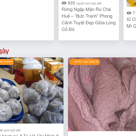
935
người xem bài viết
Rừng Ngập Mặn Rú Chá
7
Huế – “Bức Tranh” Phong
Sỉ C
Cảnh Tuyệt Đẹp Giữa Lòng
Mì 
Cố Đô
gày
Hồ Chí Minh
Hội Ẩm Thực Vũng Tàu
ời xem bài viết
 bành mì ở Tp Hồ Chí Minh ở