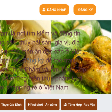
ĐĂNG NHẬP
ĐĂNG KÝ
m là nơi tìm kiếm và đăng tin
 sản, thủy hải sản, gia vị, địa
iếng, các món ăn đặc sản ở Việt
Internet.
Đăng ký
để tạo trang
orum Thực Phẩm và Ẩm Thực Top
a sẽ những món thực phẩm tươi
nơi shopping rẻ ở Việt Nam
Thực Gia Đình
Vui chơi - Ăn uống
Tổng Hợp- Rao Vặt