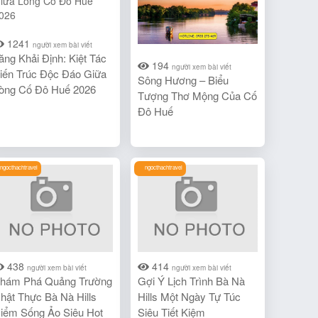
1241
người xem bài viết
ăng Khải Định: Kiệt Tác
194
người xem bài viết
iến Trúc Độc Đáo Giữa
Sông Hương – Biểu
òng Cố Đô Huế 2026
Tượng Thơ Mộng Của Cố
Đô Huế
ngocthachtravel
ngocthachtravel
438
414
người xem bài viết
người xem bài viết
hám Phá Quảng Trường
Gợi Ý Lịch Trình Bà Nà
hật Thực Bà Nà Hills
Hills Một Ngày Tự Túc
iểm Sống Ảo Siêu Hot
Siêu Tiết Kiệm