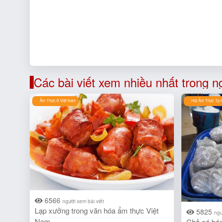
Các bài viết xem nhiều nhất trong n
Ẩm Thực ở Việt Nam
Hội Ẩm Thực Tp 
6566
người xem bài viết
Lạp xưởng trong văn hóa ẩm thực Việt
5825
ngư
Nam
Chả cá bán