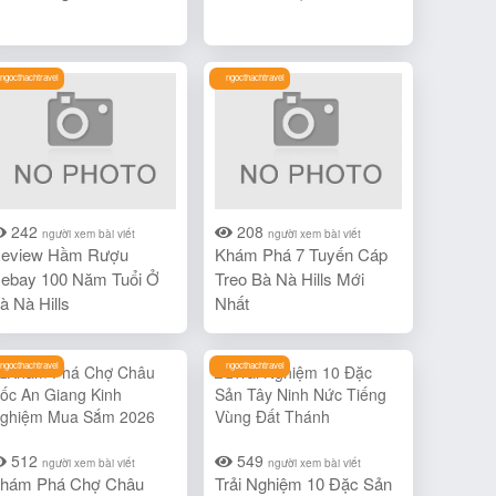
ngocthachtravel
ngocthachtravel
242
208
người xem bài viết
người xem bài viết
eview Hầm Rượu
Khám Phá 7 Tuyến Cáp
ebay 100 Năm Tuổi Ở
Treo Bà Nà Hills Mới
à Nà Hills
Nhất
ngocthachtravel
ngocthachtravel
512
549
người xem bài viết
người xem bài viết
hám Phá Chợ Châu
Trải Nghiệm 10 Đặc Sản