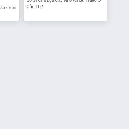
Cần Thơ
àu - Bún