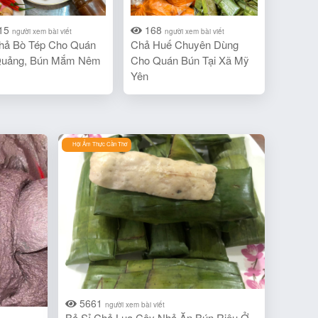
15
168
người xem bài viết
người xem bài viết
hả Bò Tép Cho Quán
Chả Huế Chuyên Dùng
Quảng, Bún Mắm Nêm
Cho Quán Bún Tại Xã Mỹ
Yên
Hội Ẩm Thực Cần Thơ
5661
người xem bài viết
Bỏ Sỉ Chả Lụa Cây Nhỏ Ăn Bún Riêu Ở