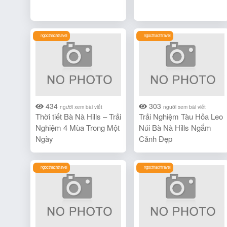
ngocthachtravel
ngocthachtravel
434
303
người xem bài viết
người xem bài viết
Thời tiết Bà Nà Hills – Trải
Trải Nghiệm Tàu Hỏa Leo
Nghiệm 4 Mùa Trong Một
Núi Bà Nà Hills Ngắm
Ngày
Cảnh Đẹp
ngocthachtravel
ngocthachtravel